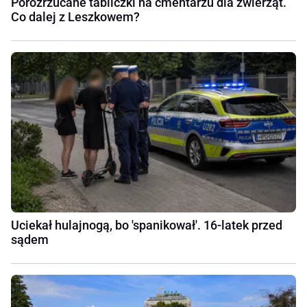
Porozrzucane tabliczki na cmentarzu dla zwierząt.
Co dalej z Leszkowem?
Uciekał hulajnogą, bo 'spanikował'. 16-latek przed
sądem