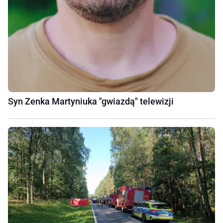
Syn Zenka Martyniuka "gwiazdą" telewizji