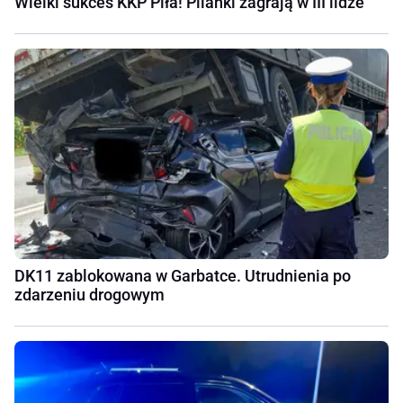
Wielki sukces KKP Piła! Pilanki zagrają w III lidze
DK11 zablokowana w Garbatce. Utrudnienia po
zdarzeniu drogowym