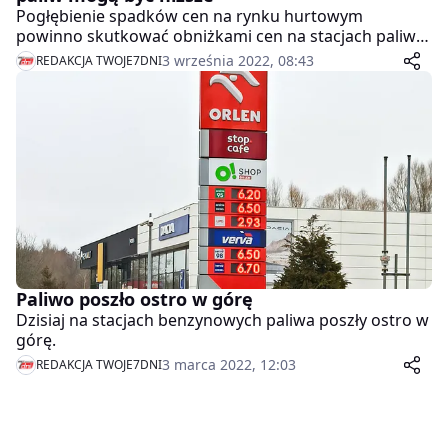
Pogłębienie spadków cen na rynku hurtowym
powinno skutkować obniżkami cen na stacjach paliw;
niewykluczone, że na koniec przyszłego tygodnia ceny
3 września 2022, 08:43
REDAKCJA TWOJE7DNI
benzyny oraz oleju napędowego będą niższe –
prognozują analitycy BM Reflex.
Paliwo poszło ostro w górę
Dzisiaj na stacjach benzynowych paliwa poszły ostro w
górę.
3 marca 2022, 12:03
REDAKCJA TWOJE7DNI