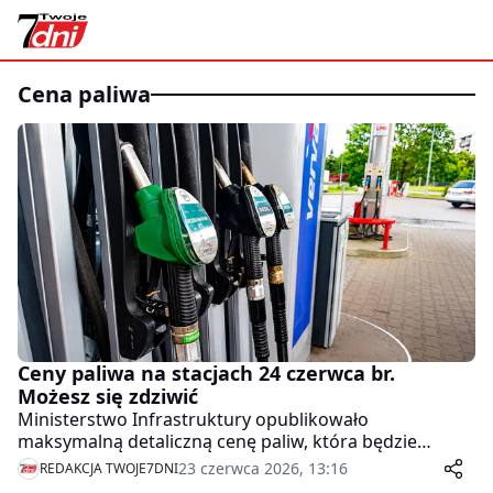
cena paliwa
Ceny paliwa na stacjach 24 czerwca br.
Możesz się zdziwić
Ministerstwo Infrastruktury opublikowało
maksymalną detaliczną cenę paliw, która będzie
obowiązywała od 24 czerwca br.
23 czerwca 2026, 13:16
REDAKCJA TWOJE7DNI