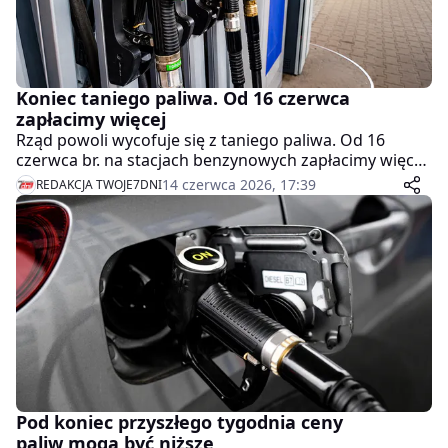
Koniec taniego paliwa. Od 16 czerwca
zapłacimy więcej
Rząd powoli wycofuje się z taniego paliwa. Od 16
czerwca br. na stacjach benzynowych zapłacimy więcej.
To jednak nie koniec zmian cen.
14 czerwca 2026, 17:39
REDAKCJA TWOJE7DNI
Pod koniec przyszłego tygodnia ceny
paliw mogą być niższe