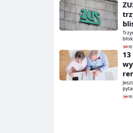
ZU
tr
bl
Trzy
blis
Świę
RE
kwie
13
wart
poin
wy
re
Jesz
pyta
renc
RE