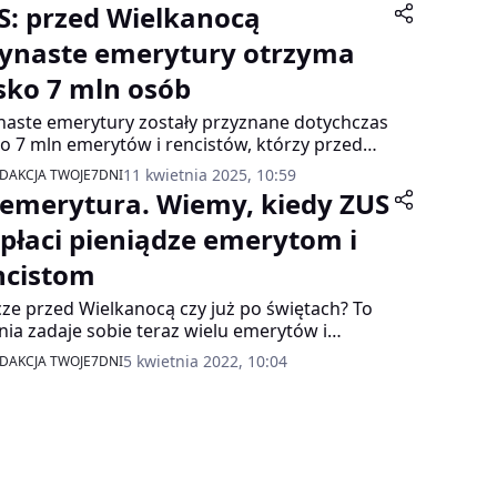
S: przed Wielkanocą
zynaste emerytury otrzyma
isko 7 mln osób
naste emerytury zostały przyznane dotychczas
ko 7 mln emerytów i rencistów, którzy przed
tami Wielkanocnymi, a więc najpóźniej 18
11 kwietnia 2025, 10:59
DAKCJA TWOJE7DNI
tnia otrzymają świadczenia. Ich łączna
 emerytura. Wiemy, kiedy ZUS
ość przekroczyła 13 mld zł brutto -
formował Zakład Ubezpieczeń Społecznych.
płaci pieniądze emerytom i
ncistom
cze przed Wielkanocą czy już po świętach? To
nia zadaje sobie teraz wielu emerytów i
istów. Znamy terminy wypłat.
5 kwietnia 2022, 10:04
DAKCJA TWOJE7DNI