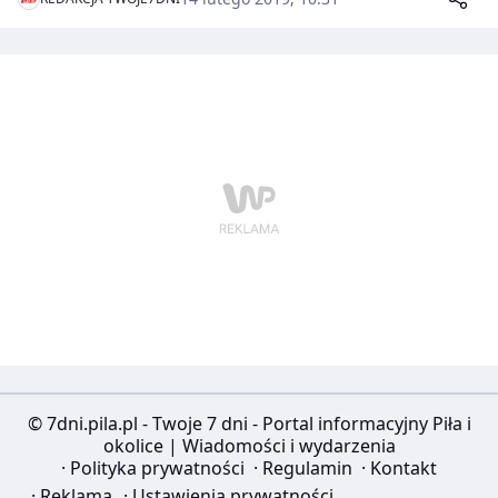
gotowanie to punkt obowiązkowy tego dnia. Jakie
menu przygotować, by walentynki na długo zapadły w
naszych wspomnieniach? Podpowiadamy.
© 7dni.pila.pl - Twoje 7 dni - Portal informacyjny Piła i
okolice | Wiadomości i wydarzenia
·
Polityka prywatności
·
Regulamin
·
Kontakt
·
Reklama
·
Ustawienia prywatności