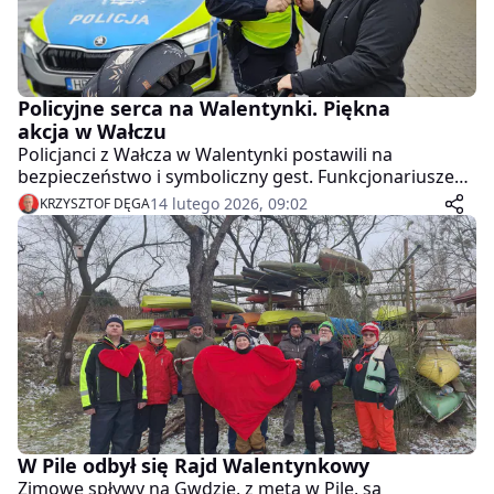
Policyjne serca na Walentynki. Piękna
akcja w Wałczu
Policjanci z Wałcza w Walentynki postawili na
bezpieczeństwo i symboliczny gest. Funkcjonariusze
ruchu drogowego rozdawali mieszkańcom
14 lutego 2026, 09:02
KRZYSZTOF DĘGA
odblaskowe serca, przypominając, że troska o bliskich
zaczyna się od bezpiecznego powrotu do domu.
W Pile odbył się Rajd Walentynkowy
Zimowe spływy na Gwdzie, z metą w Pile, są