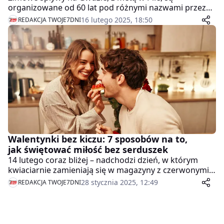
organizowane od 60 lat pod różnymi nazwami przez
różne pilskie organizacje, począwszy od parowozowni
16 lutego 2025, 18:50
REDAKCJA TWOJE7DNI
PKP, poprzez TKKF, ZSMP, Polam, a obecnie przez PTTK.
Stanowią one znaczący punkt na mapie zainteresowań
wodniaków nie tylko z Piły.
Walentynki bez kiczu: 7 sposobów na to,
jak świętować miłość bez serduszek
14 lutego coraz bliżej – nadchodzi dzień, w którym
kwiaciarnie zamieniają się w magazyny z czerwonymi
różami, a czekoladki w kształcie serc okupują każdą
28 stycznia 2025, 12:49
REDAKCJA TWOJE7DNI
sklepową półkę. Ale czy miłość naprawdę wymaga
dowodu w postaci prezentu i wieczoru spędzonego w
restauracji pełnej innych par, próbujących być
romantycznymi na zawołanie? Nie!