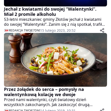
Jechał z kwiatami do swojej “Walentynki”.
Miał 2 promile alkoholu
53-letni mieszkaniec gminy Złotów jechał z kwiatami
do swojej “Walentynki”. Zanim się z nią spotkał, trafił
na policjantkę po służbie. Okazało się, że mężczyzna
15 lutego 2023, 20:52
REDAKCJA TWOJE7DNI
miał ponad 2 promile alkoholu – podała w środę
policja.
Przez żołądek do serca – pomysły na
walentynkową kolację we dwoje
Przed nami walentynki, czyli światowy dzień
wszystkich zakochanych. Jak zaskoczyć drugą
połówkę? Romantyczna kolacja we dwoje i wspólne
14 lutego 2019, 10:31
REDAKCJA TWOJE7DNI