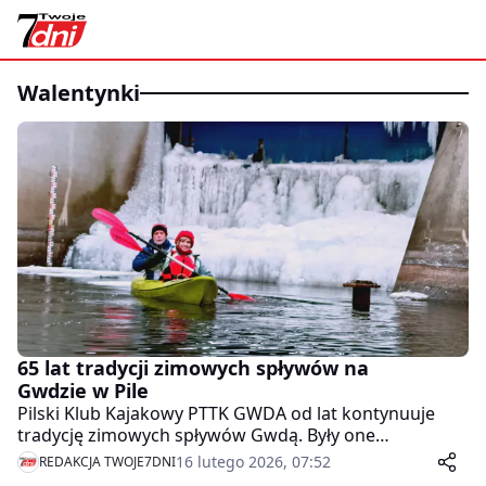
walentynki
65 lat tradycji zimowych spływów na
Gwdzie w Pile
Pilski Klub Kajakowy PTTK GWDA od lat kontynuuje
tradycję zimowych spływów Gwdą. Były one
organizowane od 65 lat w różnej formie, ale zawsze w
16 lutego 2026, 07:52
REDAKCJA TWOJE7DNI
okolicach 14 lutego – rocznicy powrotu Piły do