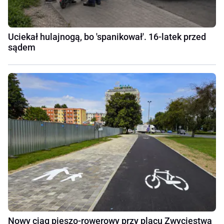
Uciekał hulajnogą, bo 'spanikował'. 16-latek przed
sądem
Nowy ciąg pieszo-rowerowy przy placu Zwycięstwa