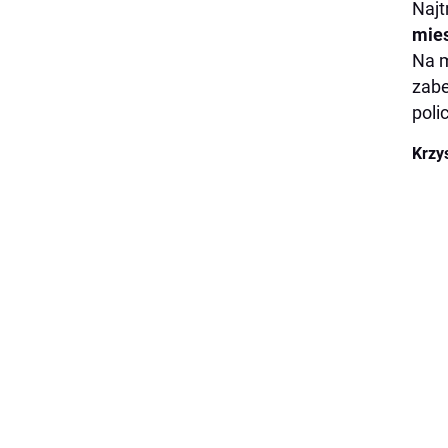
Najt
mie
Na m
zabe
polic
Krzy