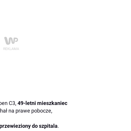
roen C3,
49-letni mieszkaniec
chał na prawe pobocze,
przewieziony do szpitala
.