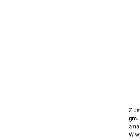
Z us
gm.
a na
W wy