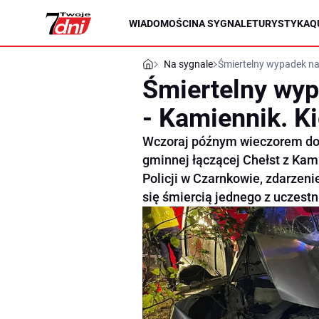
WIADOMOŚCI
NA SYGNALE
TURYSTYKA
Q
Na sygnale
Śmiertelny wypadek na
Śmiertelny wyp
- Kamiennik. K
Wczoraj późnym wieczorem dos
gminnej łączącej Chełst z Ka
Policji w Czarnkowie, zdarzeni
się śmiercią jednego z uczestn