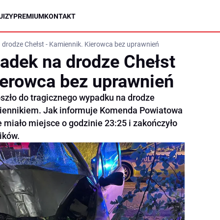
UIZY
PREMIUM
KONTAKT
 drodze Chełst - Kamiennik. Kierowca bez uprawnień
adek na drodze Chełst
ierowca bez uprawnień
zło do tragicznego wypadku na drodze
miennikiem. Jak informuje Komenda Powiatowa
e miało miejsce o godzinie 23:25 i zakończyło
ików.