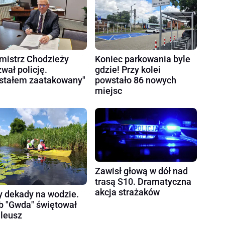
mistrz Chodzieży
Koniec parkowania byle
wał policję.
gdzie! Przy kolei
stałem zaatakowany"
powstało 86 nowych
miejsc
Zawisł głową w dół nad
trasą S10. Dramatyczna
akcja strażaków
y dekady na wodzie.
b "Gwda" świętował
ileusz