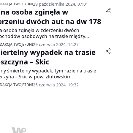
adku drogowego z udziałem dwóch
29 października 2024, 07:01
DAKCJA TWOJE7DNI
ochodów osobowych. W wypadku zginęła
dna osoba zginęła w
a osoba.
erzeniu dwóch aut na dw 178
a osoba zginęła w zderzeniu dwóch
ochodów osobowych na trasie między
ramem a Gostomią w powiecie wałeckim.
29 czerwca 2024, 14:27
DAKCJA TWOJE7DNI
iertelny wypadek na trasie
eszczyna – Skic
jny śmiertelny wypadek, tym razie na trasie
zczyna – Skic w pow. złotowskim.
25 czerwca 2024, 19:32
DAKCJA TWOJE7DNI