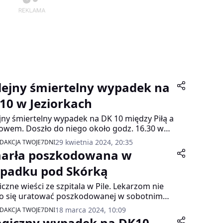
lejny śmiertelny wypadek na
10 w Jeziorkach
jny śmiertelny wypadek na DK 10 między Piłą a
owem. Doszło do niego około godz. 16.30 w
iżu miejscowości Jeziorki.
29 kwietnia 2024, 20:35
DAKCJA TWOJE7DNI
arła poszkodowana w
padku pod Skórką
iczne wieści ze szpitala w Pile. Lekarzom nie
o się uratować poszkodowanej w sobotnim
dku pod Skórką.
18 marca 2024, 10:09
DAKCJA TWOJE7DNI
agiczny wypadek na DK10.