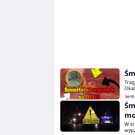
Śm
Trag
Okal
RE
Śm
mo
W śr
wypa