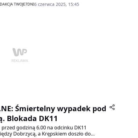
ło do tragicznego w skutkach wypadku.
6 czerwca 2025, 15:45
DAKCJA TWOJE7DNI
LNE: Śmiertelny wypadek pod
łą. Blokada DK11
, przed godziną 6.00 na odcinku DK11
ędzy Dobrzycą, a Krępskiem doszło do