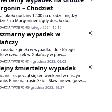
rgonin – Chodzież
iaj około godziny 12:00 na drodze między
zieżą a Margoninem, gdy doszło do
icznego wypadku.
6 lutego 2024, 15:15
DAKCJA TWOJE7DNI
szmarny wypadek w
łańczy
a osoba zginęła w wypadku, do którego
ło w czwartek w Gołańczy w pow.
owieckim). Samochód uderzył w drzewo.
14 grudnia 2023, 09:03
DAKCJA TWOJE7DNI
lejny śmiertelny wypadek
icznie rozpoczął się ten weekend w naszym
onie. Rano na trasie Skic – Sławianowo (pow.
owski) doszło do śmiertelnego wypadku.
9 grudnia 2023, 19:27
DAKCJA TWOJE7DNI