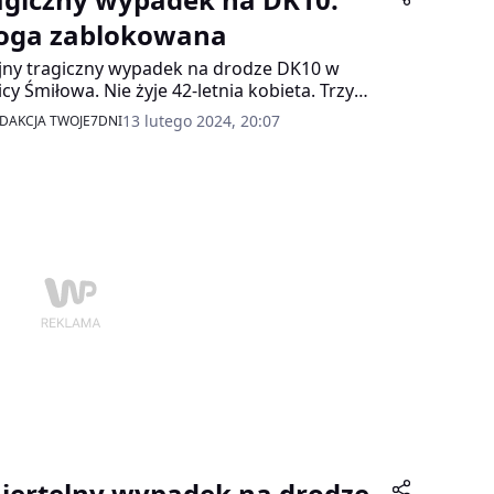
oga zablokowana
jny tragiczny wypadek na drodze DK10 w
icy Śmiłowa. Nie żyje 42-letnia kobieta. Trzy
stałe osoby zostały ranne. Droga jest
13 lutego 2024, 20:07
DAKCJA TWOJE7DNI
owicie zablokowana.
iertelny wypadek na drodze