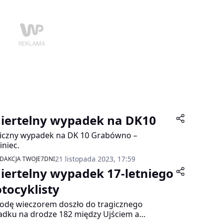
iertelny wypadek na DK10
iczny wypadek na DK 10 Grabówno –
iniec.
21 listopada 2023, 17:59
DAKCJA TWOJE7DNI
iertelny wypadek 17-letniego
tocyklisty
odę wieczorem doszło do tragicznego
dku na drodze 182 między Ujściem a