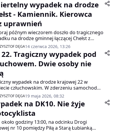
iertelny wypadek na drodze
ełst - Kamiennik. Kierowca
z uprawnień
raj późnym wieczorem doszło do tragicznego
dku na drodze gminnej łączącej Chełst z
ennikiem. Jak informuje Komenda Powiatowa
14 czerwca 2026, 13:26
ZYSZTOF DĘGA
cji w Czarnkowie, zdarzenie miało miejsce o
 22. Tragiczny wypadek pod
inie 23:25 i zakończyło się śmiercią jednego z
stników.
łuchowem. Dwie osoby nie
ją
iczny wypadek na drodze krajowej 22 w
ecie człuchowskim. W zderzeniu samochodu
owego i ciężarowego nie żyją dwie osoby, a
19 maja 2026, 08:32
ZYSZTOF DĘGA
cia jest ranna.
padek na DK10. Nie żyje
tocyklista
, około godziny 13:00, na odcinku Drogi
owej nr 10 pomiędzy Piłą a Starą Łubianką