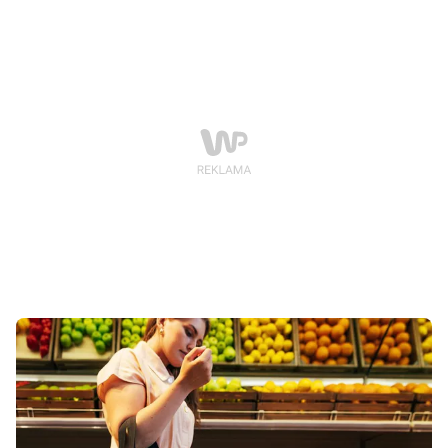
także na drodze jednojezdniowej dwukierunkowej
poza obszarem zabudowanym. To jednak nie koniec
zmian.