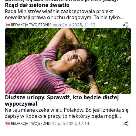
Rząd dał zielone światło
Rada Ministrów właśnie zaakceptowała projekt
nowelizacji prawa o ruchu drogowym. To nie tylko
kaski dla młodych rowerzystów, ale też zaostrzenie kar
3 września 2025, 11:12
REDAKCJA TWOJE7DNI
dla kierowców. Wkrótce prawo jazdy stracić będzie
można za przekroczenie prędkości 50 km/h też poza
terenem zabudowanym.
Dłuższe urlopy. Sprawdź, kto będzie dłużej
wypoczywał
Na tę zmianę czeka wielu Polaków. Bo jeśli zmienią się
zapisy w Kodeksie pracy, to niektórzy będą mogli
cieszyć się dłuższym urlopem. Kto skorzysta? Posłowie
24 lipca 2025, 17:14
REDAKCJA TWOJE7DNI
zajęli się właśnie nowelizacją Kodeksu pracy.
Proponowana zmiana dotyczy m.in. definicji okresu