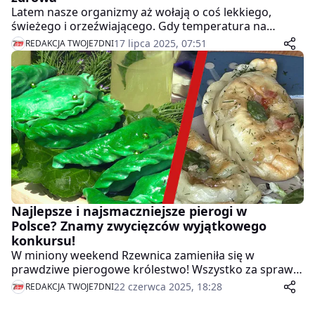
Latem nasze organizmy aż wołają o coś lekkiego,
świeżego i orzeźwiającego. Gdy temperatura na
zewnątrz przekracza 30 stopni, nikt nie ma ochoty na
17 lipca 2025, 07:51
REDAKCJA TWOJE7DNI
ciężkie, tłuste potrawy. Właśnie wtedy na ratunek
przychodzą kolorowe sałatki, które nie tylko sycą, ale
również gaszą pragnienie i dostarczają cennych
witamin. Hitem ostatnich lat jest zdecydowanie sałatka
z arbuzem, fetą i ogórkiem. To połączenie, które
zaskakuje prostotą, smakiem i błyskawicznym
przygotowaniem.
Najlepsze i najsmaczniejsze pierogi w
Polsce? Znamy zwycięzców wyjątkowego
konkursu!
W miniony weekend Rzewnica zamieniła się w
prawdziwe pierogowe królestwo! Wszystko za sprawą
VI Mistrzostw w Lepieniu Pierogów, które przyciągnęły
22 czerwca 2025, 18:28
REDAKCJA TWOJE7DNI
zarówno lokalnych smakoszy, jak i turystów. Oprócz
głównej konkurencji, czyli lepienia pierogów na czas,