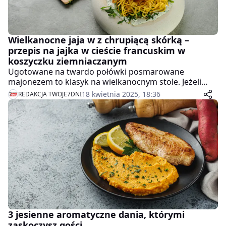
Wielkanocne jaja w z chrupiącą skórką –
przepis na jajka w cieście francuskim w
koszyczku ziemniaczanym
Ugotowane na twardo połówki posmarowane
majonezem to klasyk na wielkanocnym stole. Jeżeli
jednak chcecie urozmaicić jajeczny jadłospis, mamy dla
18 kwietnia 2025, 18:36
REDAKCJA TWOJE7DNI
was oryginalny pomysł. A co, gdyby podać jajka cieście
francuskim i to w kształcie jajecznej wytłaczanki?
3 jesienne aromatyczne dania, którymi
zaskoczysz gości