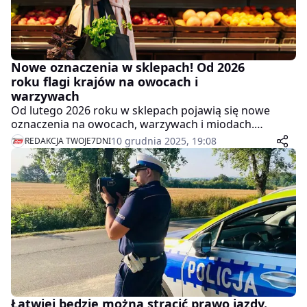
Nowe oznaczenia w sklepach! Od 2026
roku flagi krajów na owocach i
warzywach
Od lutego 2026 roku w sklepach pojawią się nowe
oznaczenia na owocach, warzywach i miodach.
Produkty będą musiały mieć flagi krajów pochodzenia,
10 grudnia 2025, 19:08
REDAKCJA TWOJE7DNI
co ma zwiększyć przejrzystość i pomóc klientom w
wyborze lokalnych towarów.
Łatwiej będzie można stracić prawo jazdy.