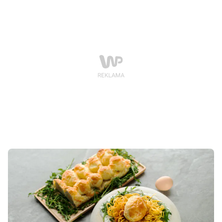
odbył się też konkurs na najlepszą potrawę z
pierogów, który rozgrzał emocje i… podniebienia!