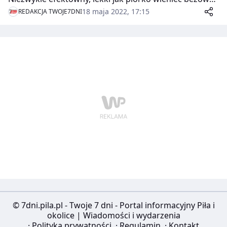
uświetni każdą uroczystość. Ta wariacja na temat
18 maja 2022, 17:15
REDAKCJA TWOJE7DNI
słynnej bezy Pavlovej to doskonały pomysł na Dzień
Matki. Pamiętajmy tylko, że bezę najlepiej przygotować
dzień wcześniej, a krem i owoce wyłożyć tuż przed
podaniem.
© 7dni.pila.pl - Twoje 7 dni - Portal informacyjny Piła i
okolice | Wiadomości i wydarzenia
·
Polityka prywatności
·
Regulamin
·
Kontakt