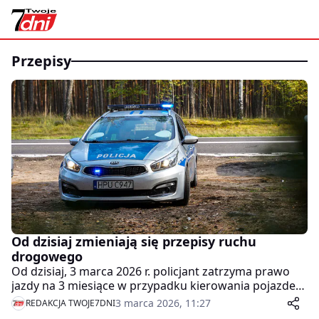
przepisy
Od dzisiaj zmieniają się przepisy ruchu
drogowego
Od dzisiaj, 3 marca 2026 r. policjant zatrzyma prawo
jazdy na 3 miesiące w przypadku kierowania pojazdem
z prędkością przekraczającą dopuszczalną o więcej niż
3 marca 2026, 11:27
REDAKCJA TWOJE7DNI
50 km/h nie tylko na obszarze zabudowanym, ale