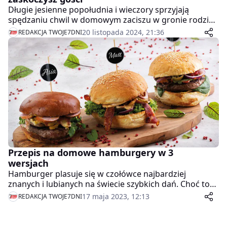
Długie jesienne popołudnia i wieczory sprzyjają
spędzaniu chwil w domowym zaciszu w gronie rodziny
oraz przyjaciół. Ważnym elementem budującym
20 listopada 2024, 21:36
REDAKCJA TWOJE7DNI
atmosferę takich spotkań jest to, co znajdzie się na
stole. Szukasz pomysłu na dania, które oddadzą klimat
tej pory roku, a do tego zachwycą podniebienia oraz
oczy twoich gości? Mamy sprawdzone propozycje!
Przepis na domowe hamburgery w 3
wersjach
Hamburger plasuje się w czołówce najbardziej
znanych i lubianych na świecie szybkich dań. Choć to
punkt obowiązkowy w menu restauracji typu fast
17 maja 2023, 12:13
REDAKCJA TWOJE7DNI
food, tak naprawdę nic nie stoi na przeszkodzie, żeby
przygotować go w domu i to zarówno w najprostszej,
jak i bardzo wykwintnej wersji. Odpowiednio