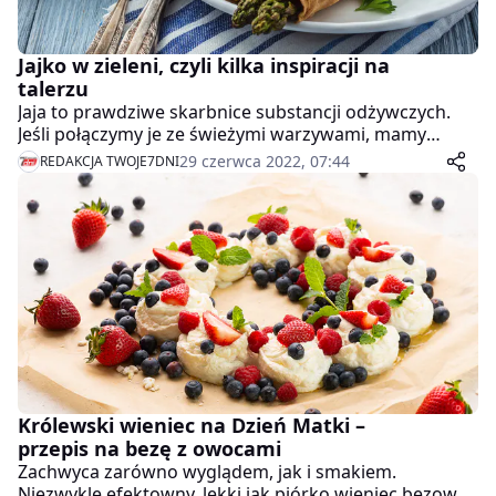
Jajko w zieleni, czyli kilka inspiracji na
talerzu
Jaja to prawdziwe skarbnice substancji odżywczych.
Jeśli połączymy je ze świeżymi warzywami, mamy
prosty sposób na dostarczenie organizmowi
29 czerwca 2022, 07:44
REDAKCJA TWOJE7DNI
niezbędnych witamin i minerałów. Szczególnie o tej
porze roku takie dania są nie tylko zdrowe, ale
wyjątkowo smaczne. Wystarczy kilka jajek,
szczypiorek, koperek, pietruszka, rzodkiewka lub
szparagi i błyskawicznie wyczarujemy potrawy, które
równie szybko znikną z talerzy.
Królewski wieniec na Dzień Matki –
przepis na bezę z owocami
Zachwyca zarówno wyglądem, jak i smakiem.
Niezwykle efektowny, lekki jak piórko wieniec bezowy