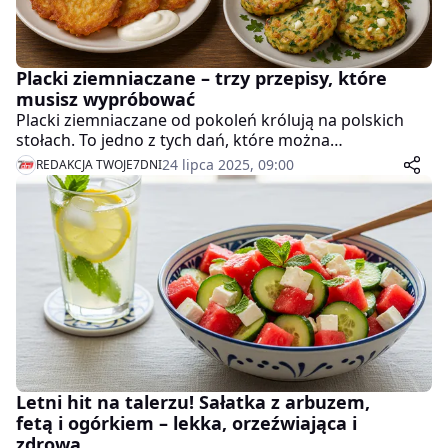
Placki ziemniaczane – trzy przepisy, które
musisz wypróbować
Placki ziemniaczane od pokoleń królują na polskich
stołach. To jedno z tych dań, które można
przygotować szybko i bez skomplikowanych
24 lipca 2025, 09:00
REDAKCJA TWOJE7DNI
składników. Klasyczna wersja jest chrupiąca, sycąca i
aromatyczna, ale coraz więcej osób poszukuje
zdrowszych alternatyw lub ciekawych wariacji na
temat tej potrawy.
Letni hit na talerzu! Sałatka z arbuzem,
fetą i ogórkiem – lekka, orzeźwiająca i
zdrowa