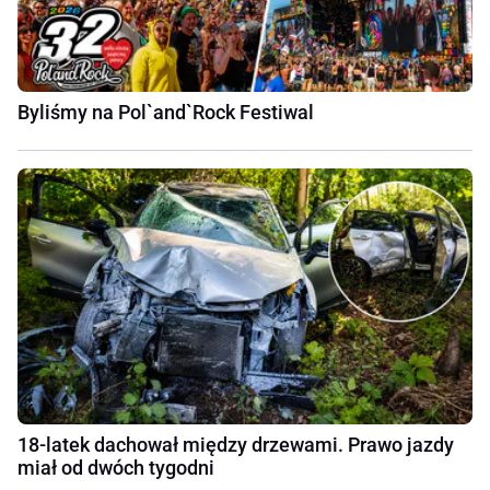
Byliśmy na Pol`and`Rock Festiwal
18-latek dachował między drzewami. Prawo jazdy
miał od dwóch tygodni