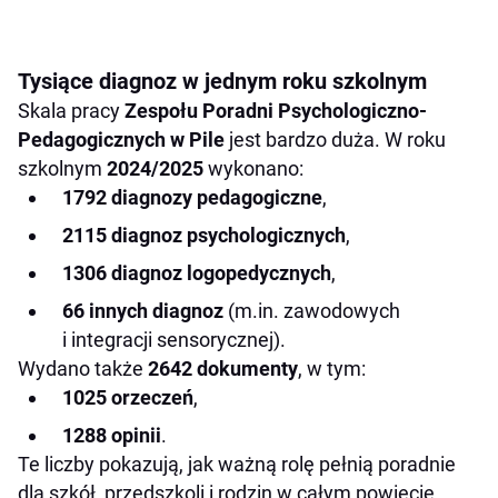
Tysiące diagnoz w jednym roku szkolnym
Skala pracy
Zespołu Poradni Psychologiczno-
Pedagogicznych w Pile
jest bardzo duża. W roku
szkolnym
2024/2025
wykonano:
1792 diagnozy pedagogiczne
,
2115 diagnoz psychologicznych
,
1306 diagnoz logopedycznych
,
66 innych diagnoz
(m.in. zawodowych
i integracji sensorycznej).
Wydano także
2642 dokumenty
, w tym:
1025 orzeczeń
,
1288 opinii
.
Te liczby pokazują, jak ważną rolę pełnią poradnie
dla szkół, przedszkoli i rodzin w całym powiecie.