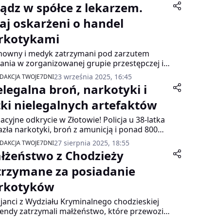
iądz w spółce z lekarzem.
aj oskarżeni o handel
rkotykami
owny i medyk zatrzymani pod zarzutem
łania w zorganizowanej grupie przestępczej i
el narkotykami. Obaj pracowali w szpitalu i
23 września 2025, 16:45
DAKCJA TWOJE7DNI
 zostali zwolnieni.
elegalna broń, narkotyki i
tki nielegalnych artefaktów
acyjne odkrycie w Złotowie! Policja u 38-latka
azła narkotyki, broń z amunicją i ponad 800
tków archeologicznych!
27 sierpnia 2025, 18:55
DAKCJA TWOJE7DNI
łżeństwo z Chodzieży
trzymane za posiadanie
rkotyków
cjanci z Wydziału Kryminalnego chodzieskiej
ndy zatrzymali małżeństwo, które przewoziło