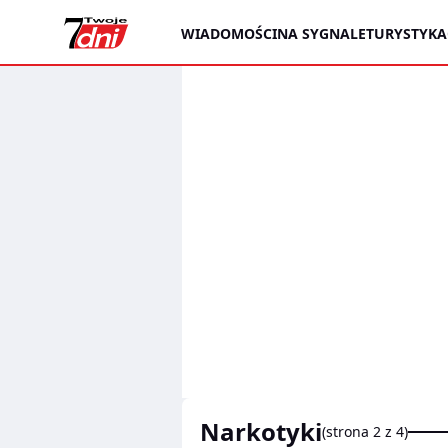
WIADOMOŚCI
NA SYGNALE
TURYSTYKA
narkotyki
(strona 2 z 4)