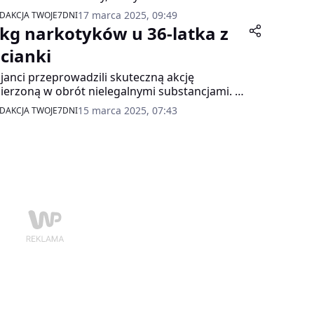
im domu narkotykami.
17 marca 2025, 09:49
DAKCJA TWOJE7DNI
 kg narkotyków u 36-latka z
zcianki
cjanci przeprowadzili skuteczną akcję
erzoną w obrót nielegalnymi substancjami. W
ku działań zatrzymano 36-letniego
15 marca 2025, 07:43
DAKCJA TWOJE7DNI
zkańca powiatu czarnkowsko-trzcianeckiego,
y ukrywał narkotyki w specjalnie
gotowanych skrytkach w pojeździe. Łącznie
cjonariusze zabezpieczyli ponad 20 kg
otyków.