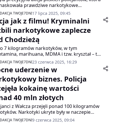
maskowała prawdziwe narkotykowe
iemie w regionie! Funkcjonariusze z Wydziału
17 lipca 2025, 09:45
DAKCJA TWOJE7DNI
alki z Przestępczością Gospodarczą rozbili
cja jak z filmu! Kryminalni
ę przestępczą, zabezpieczając mefedron,
taminę, marihuanę oraz... plantację konopi!
zbili narkotykowe zaplecze
d Chodzieżą
ko 7 kilogramów narkotyków, w tym
tamina, marihuana, MDMA i tzw. kryształ – to
t skutecznej akcji kryminalnych z Komendy
23 czerwca 2025, 16:29
DAKCJA TWOJE7DNI
atowej Policji w Chodzieży. Sprawa była
cne uderzenie w
adzona od kilku miesięcy, a jej finał nastąpił
a dni temu.
rkotykowy biznes. Policja
zejęła kokainę wartości
nad 40 mln złotych
cjanci z Wałcza przejęli ponad 100 kilogramów
otyków. Narkotyki ukryte były w naczepie
arówki. Zatrzymano 2 osoby. Grozi im nawet
9 czerwca 2025, 09:04
DAKCJA TWOJE7DNI
at pobytu za kratkami.