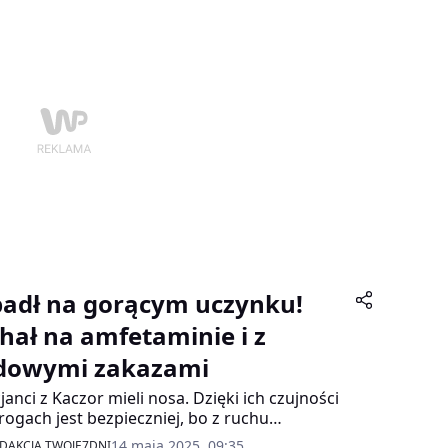
adł na gorącym uczynku!
chał na amfetaminie i z
dowymi zakazami
cjanci z Kaczor mieli nosa. Dzięki ich czujności
rogach jest bezpieczniej, bo z ruchu
iminowano kierowcę, który nie powinien był
14 maja 2025, 09:35
DAKCJA TWOJE7DNI