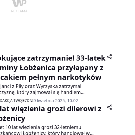
okujące zatrzymanie! 33-latek
gminy Łobżenica przyłapany z
ecakiem pełnym narkotyków
cjanci z Piły oraz Wyrzyska zatrzymali
zyznę, który zajmował się handlem
otykami. Podczas realizacji policjanci
9 kwietnia 2025, 10:02
DAKCJA TWOJE7DNI
zpieczyli amfetaminę, mefedron, marihuanę
lat więzienia grozi dilerowi z
 46 tysięcy złotych gotówki.
bżenicy
t 10 lat więzienia grozi 32-letniemu
zkańcowi Łobżenicy, który handlował w