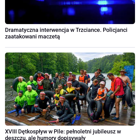
Dramatyczna interwencja w Trzciance. Policjanci
zaatakowani maczetą
XVIII Dętkospływ w Pile: pełnoletni jubileusz w
deszczu, ale humory dopisywały