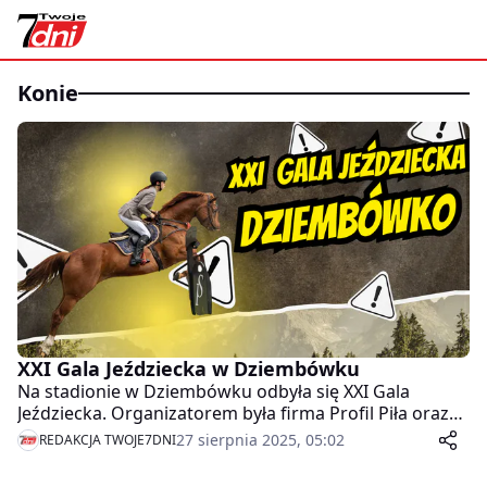
konie
XXI Gala Jeździecka w Dziembówku
Na stadionie w Dziembówku odbyła się XXI Gala
Jeździecka. Organizatorem była firma Profil Piła oraz
Urząd Miasta i Gminy w Kaczorach. Zapraszany do
27 sierpnia 2025, 05:02
REDAKCJA TWOJE7DNI
obejrzenia relacji video.