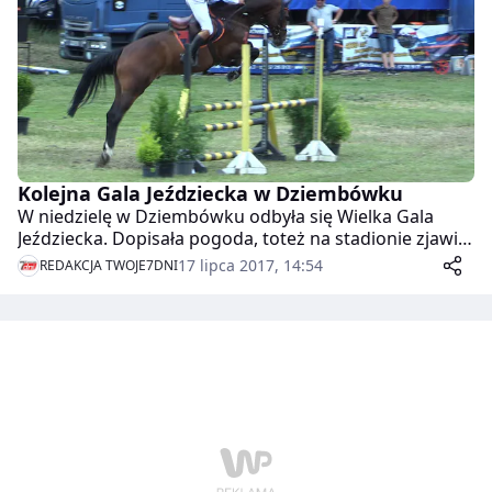
Kolejna Gala Jeździecka w Dziembówku
W niedzielę w Dziembówku odbyła się Wielka Gala
Jeździecka. Dopisała pogoda, toteż na stadionie zjawił
się komplet publiczności.
17 lipca 2017, 14:54
REDAKCJA TWOJE7DNI