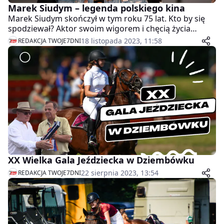
Marek Siudym – legenda polskiego kina
Marek Siudym skończył w tym roku 75 lat. Kto by się
spodziewał? Aktor swoim wigorem i chęcią życia
mógłby zawstydzić dzisiejszą młodzież.
18 listopada 2023, 11:58
REDAKCJA TWOJE7DNI
XX Wielka Gala Jeździecka w Dziembówku
22 sierpnia 2023, 13:54
REDAKCJA TWOJE7DNI