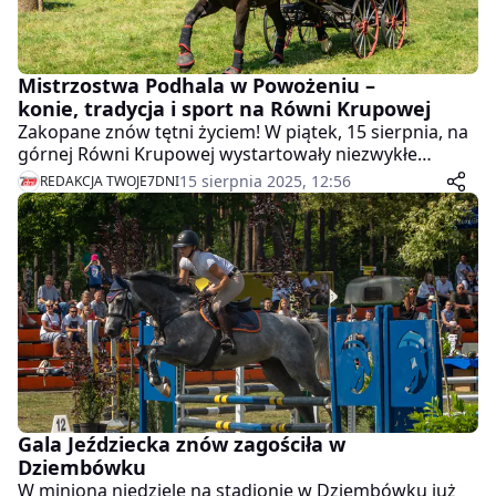
Mistrzostwa Podhala w Powożeniu –
konie, tradycja i sport na Równi Krupowej
Zakopane znów tętni życiem! W piątek, 15 sierpnia, na
górnej Równi Krupowej wystartowały niezwykłe
zawody, które od lat przyciągają tłumy – Mistrzostwa
15 sierpnia 2025, 12:56
REDAKCJA TWOJE7DNI
Podhala w Powożeniu. To jedno z najbardziej
widowiskowych wydarzeń Międzynarodowego
Festiwalu Folkloru Ziem Górskich.
Gala Jeździecka znów zagościła w
Dziembówku
W minioną niedzielę na stadionie w Dziembówku już