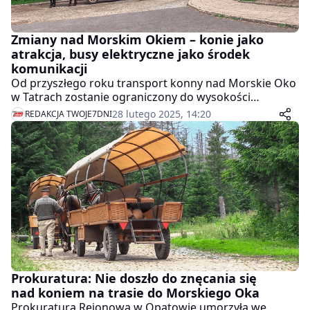
Zmiany nad Morskim Okiem – konie jako
atrakcja, busy elektryczne jako środek
komunikacji
Od przyszłego roku transport konny nad Morskie Oko
w Tatrach zostanie ograniczony do wysokości
Wodogrzmotów Mickiewicza. Dalej do Włosienicy
28 lutego 2025, 14:20
REDAKCJA TWOJE7DNI
pojadą busy elektryczne – takie porozumienie
podpisali w piątek dyrektor TPN, ministra klimatu i
środowiska, lokalne władze i wozacy.
Prokuratura: Nie doszło do znęcania się
nad koniem na trasie do Morskiego Oka
Prokuratura Rejonowa w Opatowie umorzyła we