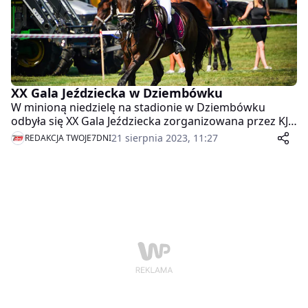
XX Gala Jeździecka w Dziembówku
W minioną niedzielę na stadionie w Dziembówku
odbyła się XX Gala Jeździecka zorganizowana przez KJ
Profil Piła oraz Miasto i Gminę Kaczory. Na
21 sierpnia 2023, 11:27
REDAKCJA TWOJE7DNI
miejscowym stadionie zgromadziło się wielu
miłośników sportów konnych. Atrakcji nie brakowało.