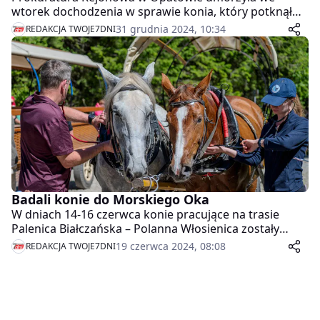
wtorek dochodzenia w sprawie konia, który potknął
się i upadł na drodze do Morskiego Oka w Tatrach.
31 grudnia 2024, 10:34
REDAKCJA TWOJE7DNI
Zdaniem obrońców praw zwierząt doszło do znęcania
nad zwierzęciem, ale przeczy temu opinia biegłego
lekarza weterynarii.
Badali konie do Morskiego Oka
W dniach 14-16 czerwca konie pracujące na trasie
Palenica Białczańska – Polanna Włosienica zostały
przebadane przez Komisję składającą się z lekarzy
19 czerwca 2024, 08:08
REDAKCJA TWOJE7DNI
weterynarii.