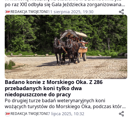
po raz XXI odbyła się Gala Jeździecka zorganizowana
przez KJ Profil Piła oraz Miasto i Gminę Kaczory. Na
11 sierpnia 2025, 19:30
REDAKCJA TWOJE7DNI
miejscowym stadionie zgromadziło się wielu
miłośników sportów konnych.
Badano konie z Morskiego Oka. Z 286
przebadanych koni tylko dwa
niedopuszczone do pracy
Po drugiej turze badań weterynaryjnych koni
wożących turystów do Morskiego Oka, podczas której
zespół weterynarzy przebadał 36 koni, dwa z nich nie
7 lipca 2025, 10:32
REDAKCJA TWOJE7DNI
zostały dopuszczone do pracy z powodu kulawizn -
poinformował przewodniczący zespołu lek. wet. Piotr
Szpotański. Łącznie w dwóch turach badań specjaliści