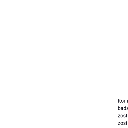
Komi
bada
zost
zost