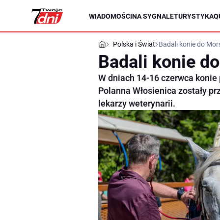
WIADOMOŚCI
NA SYGNALE
TURYSTYKA
Q
Polska i Świat
Badali konie do Mor
Badali konie d
W dniach 14-16 czerwca konie 
Polanna Włosienica zostały pr
lekarzy weterynarii.