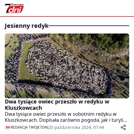
jesienny redyk
Dwa tysiące owiec przeszło w redyku w
Kluszkowcach
Dwa tysiące owiec przeszło w sobotnim redyku w
Kluszkowcach. Dopisała zarówno pogoda, jak i turyści.
Redyk należy zaliczyć do udanych.
20 października 2024, 07:44
REDAKCJA TWOJE7DNI