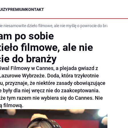
UIZY
PREMIUM
KONTAKT
e niesamowite dzieło filmowe, ale nie myślę o powrocie do branży
am po sobie
eło filmowe, ale nie
ie do branży
iwal Filmowy w Cannes, a plejada gwiazd z
Lazurowe Wybrzeże. Doda, która trzykrotnie
u, przyznaje, że niektóre zasady obowiązujące
 były dla niej wręcz nie do zaakceptowania.
że tym razem nie wybiera się do Cannes. Nie
ą filmową.