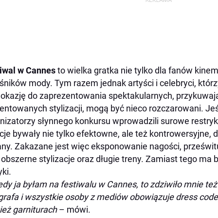
tiwal w Cannes
to wielka gratka nie tylko dla fanów kinema
śników mody. Tym razem jednak artyści i celebryci, któr
 okazję do zaprezentowania spektakularnych, przykuwaj
ntowanych stylizacji, mogą być nieco rozczarowani. Jeśl
nizatorzy słynnego konkursu wprowadzili surowe restryk
cje bywały nie tylko efektowne, ale też kontrowersyjne, 
ny. Zakazane jest więc eksponowanie nagości, prześwituj
 obszerne stylizacje oraz długie treny. Zamiast tego ma 
yki.
edy ja byłam na festiwalu w Cannes, to zdziwiło mnie też
grafa i wszystkie osoby z mediów obowiązuje dress co
ież garniturach
– mówi.