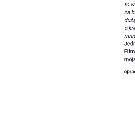
to w
za b
dużą
o kr
mnie
Jedn
Fil
moja
opra