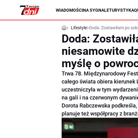
WIADOMOŚCI
NA SYGNALE
TURYSTYKA
Q
Lifestyle
Doda: Zostawiłam po sobi
Doda: Zostawił
niesamowite dzi
myślę o powroc
Trwa 78. Międzynarodowy Fest
całego świata obiera kierunek 
uczestniczyła w tym wydarzeni
na gali i na czerwonym dywanie
Dorota Rabczewska podkreśla, 
planuje też współpracy z branż