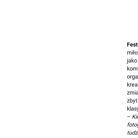
Fes
miło
jako
kome
orga
krea
zmia
zbyt
klas
–
Ki
foto
tudz