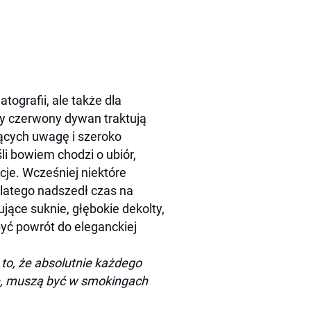
tografii, ale także dla
zy czerwony dywan traktują
ących uwagę i szeroko
i bowiem chodzi o ubiór,
cje. Wcześniej niektóre
dlatego nadszedł czas na
ące suknie, głębokie dekolty,
być powrót do eleganckiej
 to, że absolutnie każdego
de, muszą być w smokingach