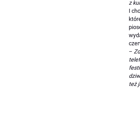
z ku
I ch
któr
pios
wyda
cze
–
Zd
tele
fest
dziw
też 