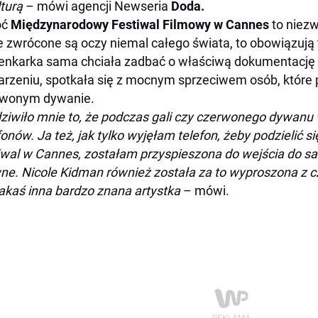
lturą
– mówi agencji Newseria
Doda.
oć
Międzynarodowy Festiwal Filmowy w Cannes
to niezw
e zwrócone są oczy niemal całego świata, to obowiązują
enkarka sama chciała zadbać o właściwą dokumentację
rzeniu, spotkała się z mocnym sprzeciwem osób, które 
rwonym dywanie.
ziwiło mnie to, że podczas gali czy czerwonego dywanu
fonów. Ja też, jak tylko wyjęłam telefon, żeby podzielić s
iwal w Cannes, zostałam przyspieszona do wejścia do sali
ne. Nicole Kidman również została za to wyproszona z 
jakaś inna bardzo znana artystka
– mówi.