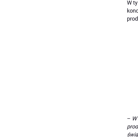
W ty
konc
prod
–
W 
prod
świa