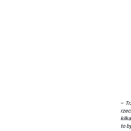
–
Tr
rzec
kilk
to b