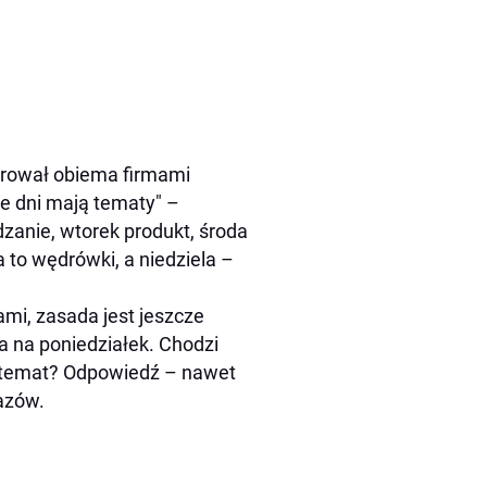
ierował obiema firmami
je dni mają tematy" –
zanie, wtorek produkt, środa
a to wędrówki, a niedziela –
mi, zasada jest jeszcze
a na poniedziałek. Chodzi
go temat? Odpowiedź – nawet
azów.