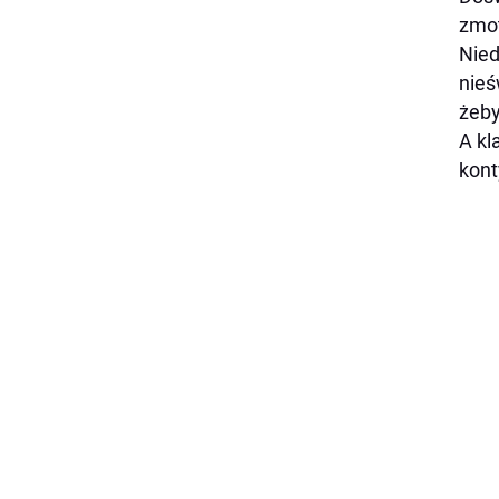
zmot
Nied
nieś
żeby
A kl
kont