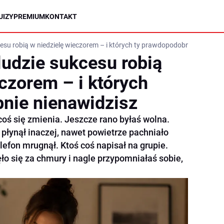
UIZY
PREMIUM
KONTAKT
kcesu robią w niedzielę wieczorem – i których ty prawdopodobnie nienawid
 ludzie sukcesu robią
czorem – i których
nie nienawidzisz
coś się zmienia. Jeszcze rano byłaś wolna.
płynął inaczej, nawet powietrze pachniało
lefon mrugnął. Ktoś coś napisał na grupie.
ło się za chmury i nagle przypomniałaś sobie,