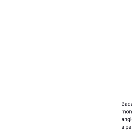
Bada
mome
angl
a pa