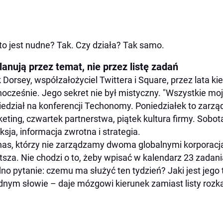
to jest nudne? Tak. Czy działa? Tak samo.
lanują przez temat, nie przez listę zadań
 Dorsey, współzałożyciel Twittera i Square, przez lata k
ocześnie. Jego sekret nie był mistyczny. "Wszystkie mo
edział na konferencji Techonomy. Poniedziałek to zarząd
eting, czwartek partnerstwa, piątek kultura firmy. Sobot
eksja, informacja zwrotna i strategia.
nas, którzy nie zarządzamy dwoma globalnymi korporacja
tsza. Nie chodzi o to, żeby wpisać w kalendarz 23 zadani
dno pytanie: czemu ma służyć ten tydzień? Jaki jest je
dnym słowie – daje mózgowi kierunek zamiast listy rozk