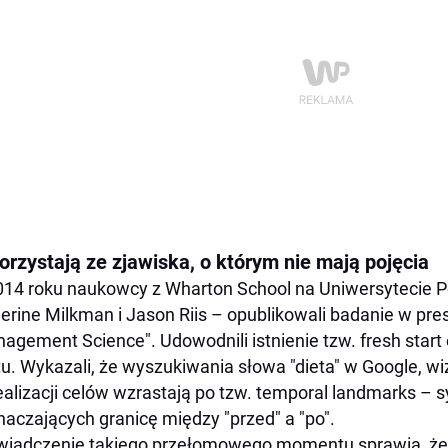
orzystają ze zjawiska, o którym nie mają pojęcia
14 roku naukowcy z Wharton School na Uniwersytecie P
erine Milkman i Jason Riis – opublikowali badanie w pr
agement Science". Udowodnili istnienie tzw. fresh start
tu. Wykazali, że wyszukiwania słowa "dieta" w Google, wi
ealizacji celów wzrastają po tzw. temporal landmarks 
aczających granicę między "przed" a "po".
iadczenie takiego przełomowego momentu sprawia, że lu