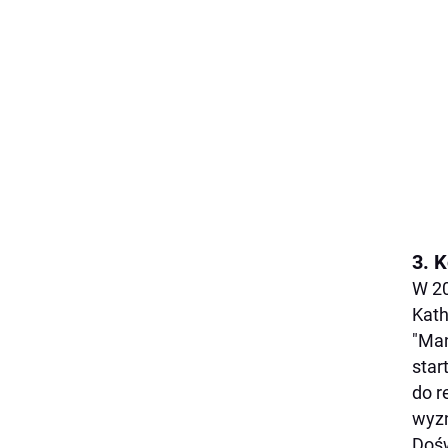
3. K
W 20
Kath
"Man
star
do r
wyzn
Dośw