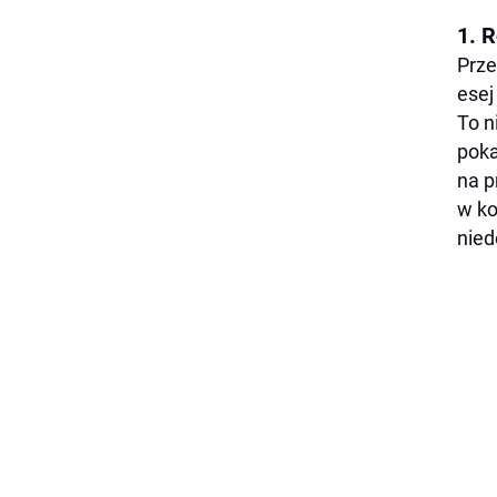
1. 
Prze
esej
To n
poka
na p
w ko
nied