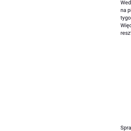
Wedł
na p
tygo
Więc
resz
Spra