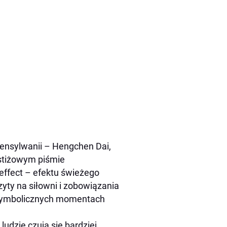
ensylwanii – Hengchen Dai,
estiżowym piśmie
 effect – efektu świeżego
zyty na siłowni i zobowiązania
– symbolicznych momentach
dzie czują się bardziej