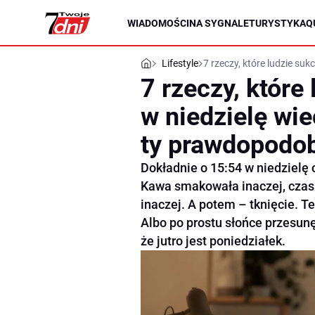
WIADOMOŚCI
NA SYGNALE
TURYSTYKA
Q
Lifestyle
7 rzeczy, które ludzie su
7 rzeczy, które
w niedzielę wie
ty prawdopodob
Dokładnie o 15:54 w niedzielę 
Kawa smakowała inaczej, czas 
inaczej. A potem – tknięcie. Te
Albo po prostu słońce przesunę
że jutro jest poniedziałek.