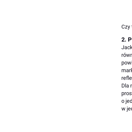
Czy 
2. P
Jack
równ
powi
mark
refl
Dla 
pros
o je
w je