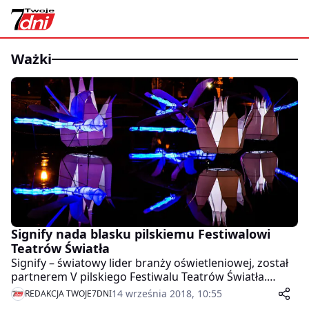
ważki
Signify nada blasku pilskiemu Festiwalowi
Teatrów Światła
Signify – światowy lider branży oświetleniowej, został
partnerem V pilskiego Festiwalu Teatrów Światła.
Inicjatywa ta jest wpierana przez Signify ( dawniej
14 września 2018, 10:55
REDAKCJA TWOJE7DNI
Philips ) od początku jej istnienia. Aby uświetnić