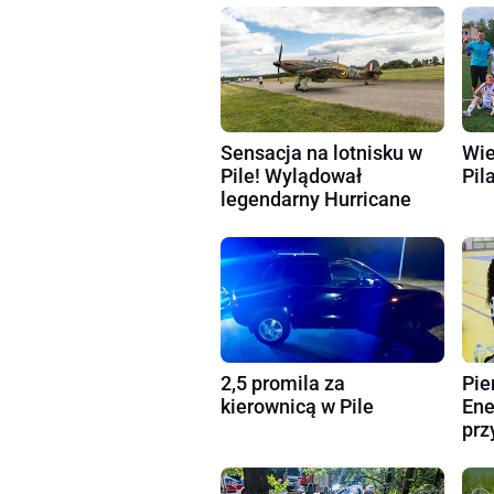
Sensacja na lotnisku w
Wie
Pile! Wylądował
Pila
legendarny Hurricane
2,5 promila za
Pie
kierownicą w Pile
Ene
prz