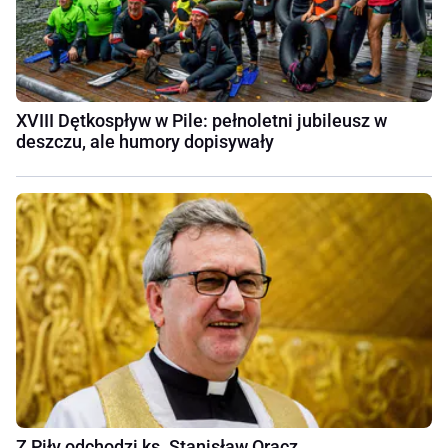
XVIII Dętkospływ w Pile: pełnoletni jubileusz w
deszczu, ale humory dopisywały
Z Piły odchodzi ks. Stanisław Oracz