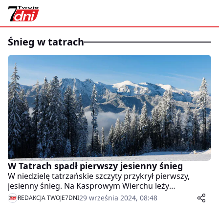
śnieg w tatrach
W Tatrach spadł pierwszy jesienny śnieg
W niedzielę tatrzańskie szczyty przykrył pierwszy,
jesienny śnieg. Na Kasprowym Wierchu leży
centymetrowa warstwa białego puchu, a temperatura
29 września 2024, 08:48
REDAKCJA TWOJE7DNI
na szczycie spadła do -2 st. C – informuje IMGW.