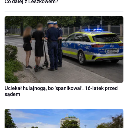
Co dalej z Leszkowem?
Uciekał hulajnogą, bo 'spanikował'. 16-latek przed
sądem