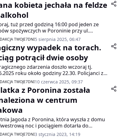
jana kobieta jechała na feldze
 alkohol
raj, tuż przed godziną 16:00 pod jeden ze
pów spożywczych w Poroninie przy ul.
udskiego podjechał zielony samochód
5 sierpnia 2025, 06:47
DAKCJA TWOJE7DNI
owy marki Suzuki. Sam pojazd zwrócił uwagę
agiczny wypadek na torach.
chodniów – jedno z kół było całkowicie
odzone, a kierująca nim kobieta jechała
ciąg potrącił dwie osoby
ownie na gołej feldze.
ragicznego zdarzenia doszło wczoraj tj.
6.2025 roku około godziny 22.30. Policjanci z
panego otrzymali zgłoszenie, iż na osiedlu
10 czerwca 2025, 09:37
DAKCJA TWOJE7DNI
agi w Poroninie regionalny pociąg potracił
-latka z Poronina została
 osoby.
naleziona w centrum
akowa
etnia Jagoda z Poronina, która wyszła z domu
lwestrową noc i pociągiem dotarła do
owa została odnaleziona w centrum tego
3 stycznia 2023, 14:19
DAKCJA TWOJE7DNI
ta – poinformował PAP rzecznik zakopiańskiej