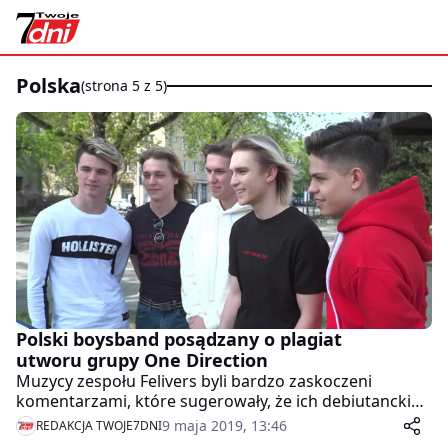
polska
(strona 5 z 5)
Polski boysband posądzany o plagiat
utworu grupy One Direction
Muzycy zespołu Felivers byli bardzo zaskoczeni
komentarzami, które sugerowały, że ich debiutancki
singiel „Razem!” jest łudząco podobny do przeboju
9 maja 2019, 13:46
REDAKCJA TWOJE7DNI
grupy One Direction. Tłumaczą, że sami pisali tekst, a