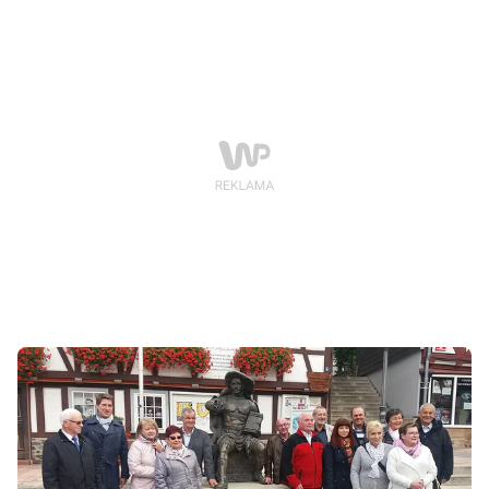
muzyka powstawała w studio wraz z ówczesnym
producentem. W tamtym momencie żaden z nich nie
widział podobieństwa do innej piosenki. Członkowie
boysbandu podkreślają, że mimo całego zamieszania
kawałek bardzo przypadł do gustu ich fanom.