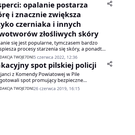
sperci: opalanie postarza
órę i znacznie zwiększa
zyko czerniaka i innych
wotworów złośliwych skóry
anie się jest popularne, tymczasem bardzo
spiesza procesy starzenia się skóry, a ponadto
 głównym czynnikiem ryzyka powstawania
5 czerwca 2022, 12:36
DAKCJA TWOJE7DNI
liwych nowotworów skóry, w tym groźnego
acyjny spot pilskiej policji
niaka – podkreślają eksperci.
cjanci z Komendy Powiatowej w Pile
gotowali spot promujący bezpieczne
owanie nad wodą. To bardzo ważne, bo od
26 czerwca 2019, 16:15
DAKCJA TWOJE7DNI
ątku roku w całej Polsce było już blisko 100
ięć.