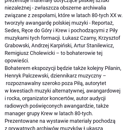
prezentuje materiały dotyczące pilskiej sztuki
niezależnej - zwłaszcza obszerne archiwalia
związane z zespołami, które w latach 80-tych XX w.
tworzyły awangardę polskiej muzyki - Reportaż,
Sedes, Ręce do Góry i Krew i pochodzącymi z Piły
muzykami tych formacji. Łukasz Czarny, Krzysztof
Grabowski, Andrzej Karpiński, Artur Stanilewicz,
Remigiusz Cholewicki – to bohaterowie tej
opowieści.
Bohaterem ekspozycji będzie także kolejny Pilanin,
Henryk Palczewski, dziennikarz muzyczny –
rozpoznawalny szeroko poza Piłą, autorytet
w kwestiach muzyki alternatywnej, awangardowej
i rocka, organizator koncertów, autor audycji
radiowych poświęconych awangardzie, także
manager grupy Krew w latach 80-tych.
Prezentowane na wystawie materiały pochodzą
z prywatnych archiwów muzyków Łukasza