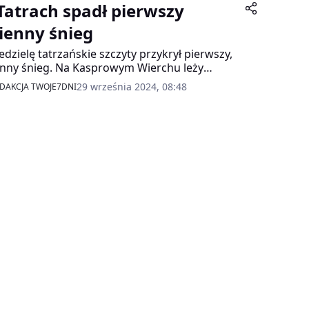
Tatrach spadł pierwszy
sienny śnieg
edzielę tatrzańskie szczyty przykrył pierwszy,
enny śnieg. Na Kasprowym Wierchu leży
ymetrowa warstwa białego puchu, a
29 września 2024, 08:48
DAKCJA TWOJE7DNI
eratura na szczycie spadła do -2 st. C –
rmuje IMGW.