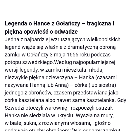
Legenda o Hance z Gołańczy – tragiczna i
piękna opowieść o odwadze
Jedna z najbardziej wzruszających wielkopolskich
legend wiąże się właśnie z dramatyczną obroną
zamku w Gołańczy 3 maja 1656 roku podczas
potopu szwedzkiego.Według najpopularniejszej
wersji legendy, w zamku mieszkała młoda,
niezwykle piękna dziewczyna – Hanka (czasami
nazywana Hanną lub Anną) – córka (lub siostra)
jednego z obrońców, czasem przedstawiana jako
córka kasztelana albo nawet sama kasztelanka. Gdy
Szwedzi otoczyli warownię i rozpoczęli ostrzał,
Hanka nie siedziała w ukryciu. Wyszła na mury,
w białej sukni, z rozwianymi włosami, i głośno
dodawała otuchy obrońcom: "Nie oddamy zamku!