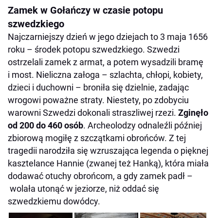
Zamek w Gołańczy w czasie potopu
szwedzkiego
Najczarniejszy dzień w jego dziejach to 3 maja 1656
roku – środek potopu szwedzkiego. Szwedzi
ostrzelali zamek z armat, a potem wysadzili bramę
i most. Nieliczna załoga – szlachta, chłopi, kobiety,
dzieci i duchowni – broniła się dzielnie, zadając
wrogowi poważne straty. Niestety, po zdobyciu
warowni Szwedzi dokonali straszliwej rzezi.
Zginęło
od 200 do 460 osób
. Archeolodzy odnaleźli później
zbiorową mogiłę z szczątkami obrońców. Z tej
tragedii narodziła się wzruszająca legenda o pięknej
kasztelance Hannie (zwanej też Hanką), która miała
dodawać otuchy obrońcom, a gdy zamek padł –
wolała utonąć w jeziorze, niż oddać się
szwedzkiemu dowódcy.