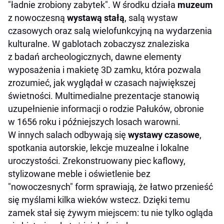
"ładnie zrobiony zabytek". W środku działa
muzeum
z nowoczesną
wystawą stałą
, salą wystaw
czasowych oraz salą wielofunkcyjną na wydarzenia
kulturalne. W gablotach zobaczysz znaleziska
z badań archeologicznych, dawne elementy
wyposażenia i makietę 3D zamku, która pozwala
zrozumieć, jak wyglądał w czasach największej
świetności. Multimedialne prezentacje stanowią
uzupełnienie informacji o rodzie Pałuków, obronie
w 1656 roku i późniejszych losach warowni.
W innych salach odbywają się
wystawy czasowe
,
spotkania autorskie, lekcje muzealne i lokalne
uroczystości. Zrekonstruowany piec kaflowy,
stylizowane meble i oświetlenie bez
"nowoczesnych" form sprawiają, że łatwo przenieść
się myślami kilka wieków wstecz. Dzięki temu
zamek stał się żywym miejscem: tu nie tylko ogląda