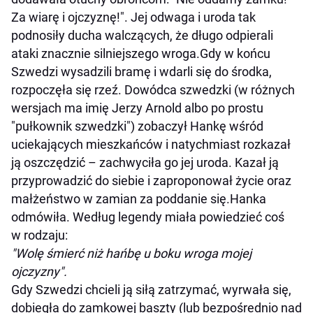
Za wiarę i ojczyznę!". Jej odwaga i uroda tak
podnosiły ducha walczących, że długo odpierali
ataki znacznie silniejszego wroga.Gdy w końcu
Szwedzi wysadzili bramę i wdarli się do środka,
rozpoczęła się rzeź. Dowódca szwedzki (w różnych
wersjach ma imię Jerzy Arnold albo po prostu
"pułkownik szwedzki") zobaczył Hankę wśród
uciekających mieszkańców i natychmiast rozkazał
ją oszczędzić – zachwyciła go jej uroda. Kazał ją
przyprowadzić do siebie i zaproponował życie oraz
małżeństwo w zamian za poddanie się.Hanka
odmówiła. Według legendy miała powiedzieć coś
w rodzaju:
"Wolę śmierć niż hańbę u boku wroga mojej
ojczyzny".
Gdy Szwedzi chcieli ją siłą zatrzymać, wyrwała się,
dobiegła do zamkowej baszty (lub bezpośrednio nad