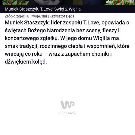
Muniek Staszczyk, T.Love, Święta, Wigilia
Źródło zdjęć: © Twoje7dni | Krzysztof Dęga
Muniek Staszczyk, lider zespołu T.Love, opowiada o
świętach Bożego Narodzenia bez sceny, fleszy i
koncertowego zgiełku. W jego domu Wigilia ma
smak tradycji, rodzinnego ciepła i wspomnień, które
wracają co roku – wraz z zapachem choinki i
dźwiękiem kolęd.