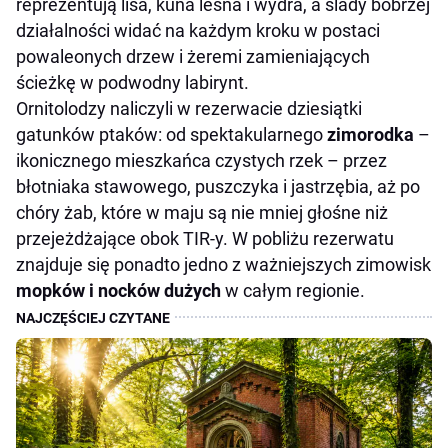
reprezentują lisa, kuna leśna i wydra, a ślady bobrzej
działalności widać na każdym kroku w postaci
powaleonych drzew i żeremi zamieniających
ścieżkę w podwodny labirynt.
Ornitolodzy naliczyli w rezerwacie dziesiątki
gatunków ptaków: od spektakularnego
zimorodka
–
ikonicznego mieszkańca czystych rzek – przez
błotniaka stawowego, puszczyka i jastrzębia, aż po
chóry żab, które w maju są nie mniej głośne niż
przejeżdżające obok TIR-y. W pobliżu rezerwatu
znajduje się ponadto jedno z ważniejszych zimowisk
mopków i nocków dużych
w całym regionie.