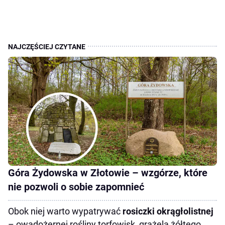
Góra Żydowska w Złotowie – wzgórze, które
nie pozwoli o sobie zapomnieć
Obok niej warto wypatrywać
rosiczki okrągłolistnej
– owadożernej rośliny torfowisk, grążela żółtego