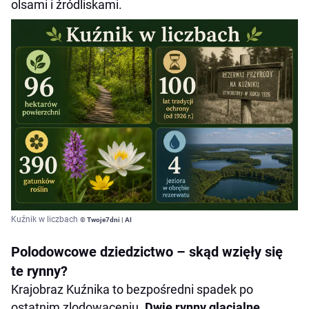
olsami i źródliskami.
Kuźnik w liczbach
© Twoje7dni | AI
Polodowcowe dziedzictwo – skąd wzięły się
te rynny?
Krajobraz Kuźnika to bezpośredni spadek po
ostatnim zlodowaceniu.
Dwie rynny glacjalne
,