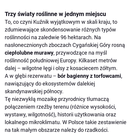
Trzy światy roślinne w jednym miejscu
To, co czyni Kuźnik wyjątkowym w skali kraju, to
zdumiewające skondensowanie różnych typów
roślinności na zaledwie 96 hektarach. Na
nasłonecznionych zboczach Cygańskiej Góry rosną
ciepłolubne murawy
, przywodzące na myśl
roślinność południowej Europy. Kilkaset metrów
dalej – wilgotne łęgi i olsy z kosaciecem żółtym.
A w głębi rezerwatu –
bór bagienny z torfowcami
,
nawiązujący do ekosystemów dalekiej
skandynawskiej północy.
Tę niezwykłą mozaikę przyrodnicy tłumaczą
połączeniem rzeźby terenu (różnice wysokości,
wystawy, wilgotność), historii użytkowania oraz
lokalnego mikroklimatu. W Polsce takie zestawienie
na tak małym obszarze należy do rzadkości.