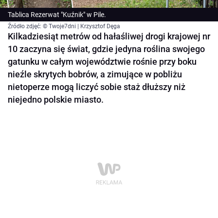
Tablica Rezerwat "Kuźnik" w Pile.
Źródło zdjęć: © Twoje7dni | Krzysztof Dęga
Kilkadziesiąt metrów od hałaśliwej drogi krajowej nr
10 zaczyna się świat, gdzie jedyna roślina swojego
gatunku w całym województwie rośnie przy boku
nieźle skrytych bobrów, a zimujące w pobliżu
nietoperze mogą liczyć sobie staż dłuższy niż
niejedno polskie miasto.