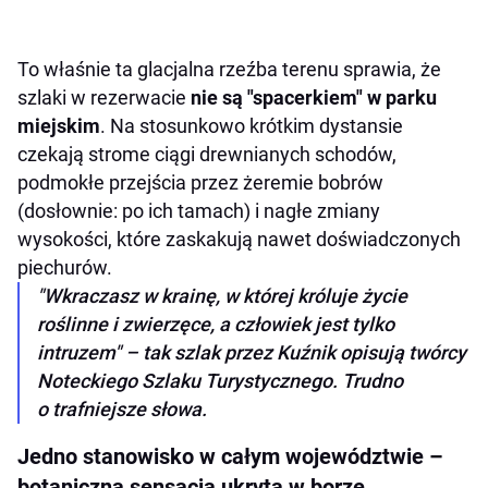
To właśnie ta glacjalna rzeźba terenu sprawia, że
szlaki w rezerwacie
nie są "spacerkiem" w parku
miejskim
. Na stosunkowo krótkim dystansie
czekają strome ciągi drewnianych schodów,
podmokłe przejścia przez żeremie bobrów
(dosłownie: po ich tamach) i nagłe zmiany
wysokości, które zaskakują nawet doświadczonych
piechurów.
"Wkraczasz w krainę, w której króluje życie
roślinne i zwierzęce, a człowiek jest tylko
intruzem" – tak szlak przez Kuźnik opisują twórcy
Noteckiego Szlaku Turystycznego. Trudno
o trafniejsze słowa.
Jedno stanowisko w całym województwie –
botaniczna sensacja ukryta w borze