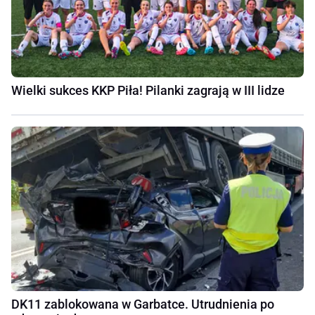
Wielki sukces KKP Piła! Pilanki zagrają w III lidze
DK11 zablokowana w Garbatce. Utrudnienia po