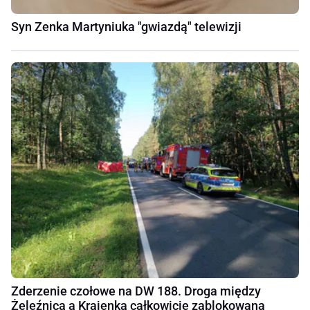
Syn Zenka Martyniuka "gwiazdą" telewizji
Zderzenie czołowe na DW 188. Droga między
Żeleźnicą a Krajenką całkowicie zablokowana