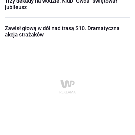
Trzy dekady na wodzie. Klub "Gwda" świętował
jubileusz
Zawisł głową w dół nad trasą S10. Dramatyczna
akcja strażaków