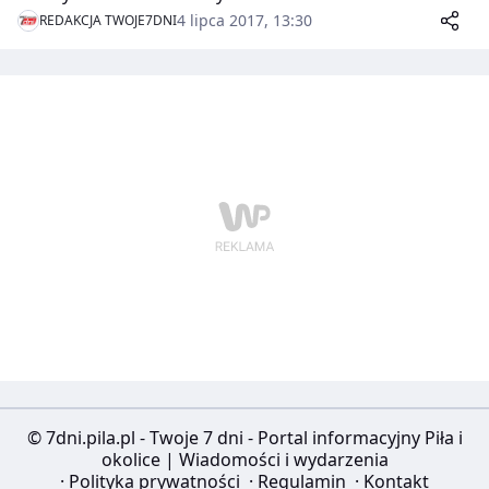
do 2 lipca nie zabrakło imprez sportowych,
4 lipca 2017, 13:30
REDAKCJA TWOJE7DNI
rekreacyjnych i kulturalnych. Wydarzenie
zorganizowano przy wsparciu Powiatu Pilskiego.
© 7dni.pila.pl - Twoje 7 dni - Portal informacyjny Piła i
okolice | Wiadomości i wydarzenia
·
Polityka prywatności
·
Regulamin
·
Kontakt