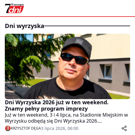
dni wyrzyska
Dni Wyrzyska 2026 już w ten weekend.
Znamy pełny program imprezy
Już w ten weekend, 3 i 4 lipca, na Stadionie Miejskim w
Wyrzysku odbędą się Dni Wyrzyska 2026.
Organizatorzy przygotowali dwa dni pełne koncertów,
3 lipca 2026, 06:00
KRZYSZTOF DĘGA
w tym gwiazdy takie jak Big Cyc, Łobuzy, Anna