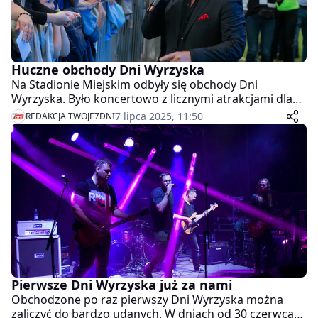
Huczne obchody Dni Wyrzyska
Na Stadionie Miejskim odbyły się obchody Dni
Wyrzyska. Było koncertowo z licznymi atrakcjami dla
dzieci i dorosłych.
7 lipca 2025, 11:50
REDAKCJA TWOJE7DNI
Pierwsze Dni Wyrzyska już za nami
Obchodzone po raz pierwszy Dni Wyrzyska można
zaliczyć do bardzo udanych. W dniach od 30 czerwca