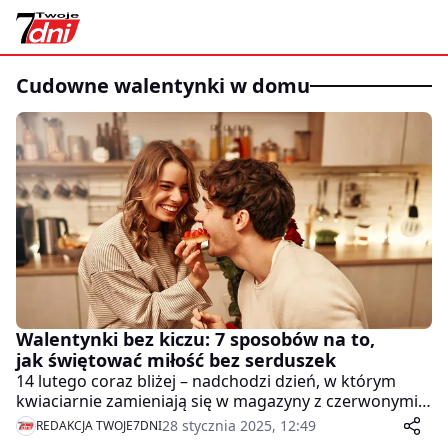
cudowne walentynki w domu
Walentynki bez kiczu: 7 sposobów na to,
jak świętować miłość bez serduszek
14 lutego coraz bliżej – nadchodzi dzień, w którym
kwiaciarnie zamieniają się w magazyny z czerwonymi
różami, a czekoladki w kształcie serc okupują każdą
28 stycznia 2025, 12:49
REDAKCJA TWOJE7DNI
sklepową półkę. Ale czy miłość naprawdę wymaga