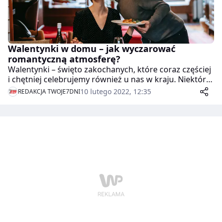
Walentynki w domu – jak wyczarować
romantyczną atmosferę?
Walentynki – święto zakochanych, które coraz częściej
i chętniej celebrujemy również u nas w kraju. Niektóre
pary decydują się wyjść z domu, zjeść romantyczną
10 lutego 2022, 12:35
REDAKCJA TWOJE7DNI
kolację w restauracji czy wybrać się do kina. Wśród
zakochanych są też jednak tacy, którzy z drugą
połówką najlepiej czują się w domu. Jak przygotować
wyjątkowy wieczór, który pozwoli poczuć magię
walentynek?