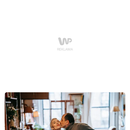
dowodu w postaci prezentu i wieczoru spędzonego w
restauracji pełnej innych par, próbujących być
romantycznymi na zawołanie? Nie!