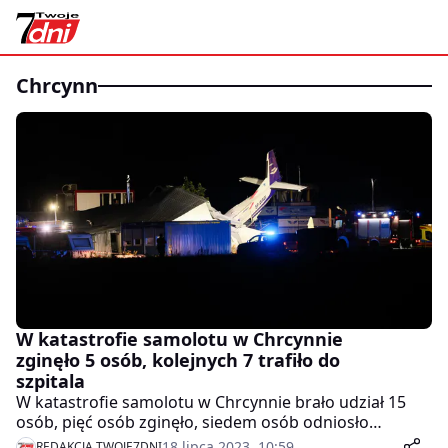
chrcynn
W katastrofie samolotu w Chrcynnie
zginęło 5 osób, kolejnych 7 trafiło do
szpitala
W katastrofie samolotu w Chrcynnie brało udział 15
osób, pięć osób zginęło, siedem osób odniosło
obrażenia, a trzem nic się nie stało- poinformowała we
18 lipca 2023, 10:59
REDAKCJA TWOJE7DNI