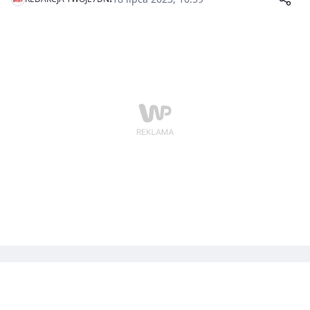
wtorek Monika Nowakowska-Brynda z Komendy
Głównej PSP.