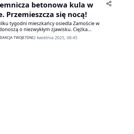
jemnicza betonowa kula w
le. Przemieszcza się nocą!
ilku tygodni mieszkańcy osiedla Zamoście w
 donoszą o niezwykłym zjawisku. Ciężka
nowa kula o średnicy niemal 80 cm zmienia
2 kwietnia 2025, 08:45
DAKCJA TWOJE7DNI
e położenie pod osłoną nocy! Można ją
kać w rejonie ulic Ludowej i Wawelskiej, gdzie
wia się w różnych miejscach, budząc
wienie i niepokój.