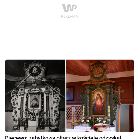
Piecewo: zabytkowy ołtarz w kościele odzyskał