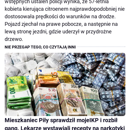
wstępnych ustaleń policji wynika, że 57-letnia
kobieta kierująca citroenem najprawdopodobniej nie
dostosowała prędkości do warunków na drodze.
Pojazd zjechał na prawe pobocze, a następnie na
lewą stronę jezdni, gdzie uderzył w przydrożne
drzewo.
Mieszkaniec Piły sprawdził mojeIKP i rozbił
gang. Lekarze wystawiali recepty na narkotyki