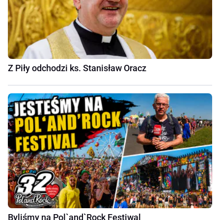
Z Piły odchodzi ks. Stanisław Oracz
Byliśmy na Pol`and`Rock Festiwal