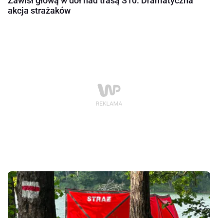
Zawisł głową w dół nad trasą S10. Dramatyczna
akcja strażaków