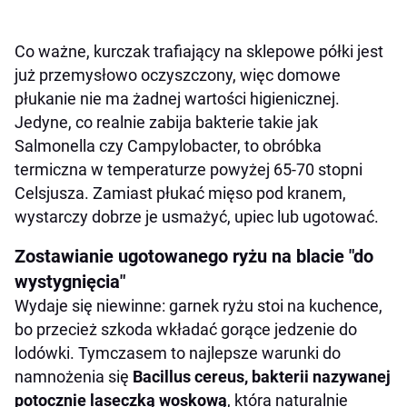
Co ważne, kurczak trafiający na sklepowe półki jest
już przemysłowo oczyszczony, więc domowe
płukanie nie ma żadnej wartości higienicznej.
Jedyne, co realnie zabija bakterie takie jak
Salmonella czy Campylobacter, to obróbka
termiczna w temperaturze powyżej 65-70 stopni
Celsjusza. Zamiast płukać mięso pod kranem,
wystarczy dobrze je usmażyć, upiec lub ugotować.
Zostawianie ugotowanego ryżu na blacie "do
wystygnięcia"
Wydaje się niewinne: garnek ryżu stoi na kuchence,
bo przecież szkoda wkładać gorące jedzenie do
lodówki. Tymczasem to najlepsze warunki do
namnożenia się
Bacillus cereus, bakterii nazywanej
potocznie laseczką woskową
, która naturalnie