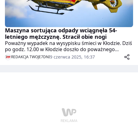
Maszyna sortująca odpady wciągnęła 54-
letniego mężczyznę. Stracił obie nogi
Poważny wypadek na wysypisku śmieci w Kłodzie. Dziś
po godz. 12.00 w Kłodzie doszło do poważnego
wypadku. Poważnie ranny został jeden z pracowników.
9 czerwca 2025, 16:37
REDAKCJA TWOJE7DNI
LPR zabrało go do szpitala.