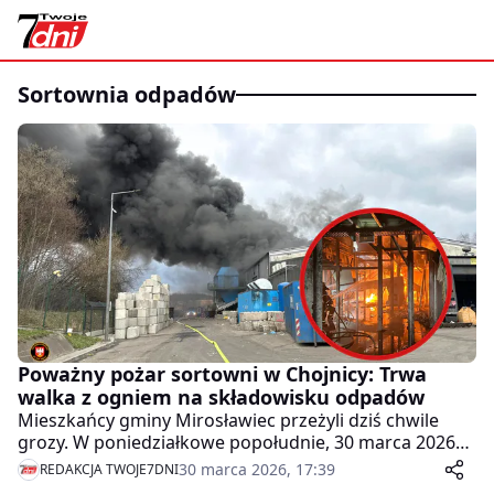
sortownia odpadów
Poważny pożar sortowni w Chojnicy: Trwa
walka z ogniem na składowisku odpadów
Mieszkańcy gminy Mirosławiec przeżyli dziś chwile
grozy. W poniedziałkowe popołudnie, 30 marca 2026
roku, nad miejscowością Chojnica wzbiły się kłęby
30 marca 2026, 17:39
REDAKCJA TWOJE7DNI
gęstego dymu. Strażacy od kilku godzin walczą z