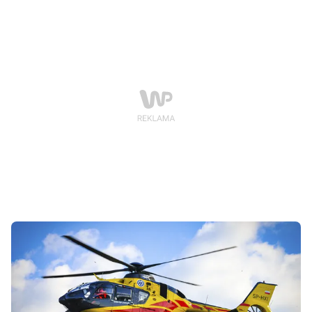
żywiołem, który opanował halę sortowni odpadów.