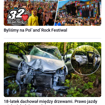
Byliśmy na Pol`and`Rock Festiwal
18-latek dachował między drzewami. Prawo jazdy