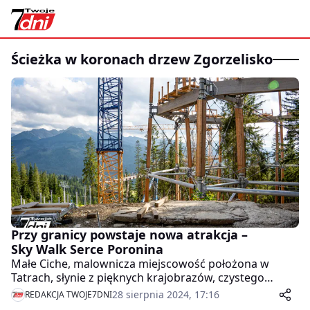
ścieżka w koronach drzew Zgorzelisko
Przy granicy powstaje nowa atrakcja –
Sky Walk Serce Poronina
Małe Ciche, malownicza miejscowość położona w
Tatrach, słynie z pięknych krajobrazów, czystego
powietrza i urokliwych tras turystycznych. Od końca
28 sierpnia 2024, 17:16
REDAKCJA TWOJE7DNI
zeszłego roku na Zgorzelisku, powstaje niezwykła