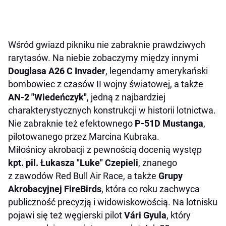
Wśród gwiazd pikniku nie zabraknie prawdziwych
rarytasów. Na niebie zobaczymy między innymi
Douglasa A26 C Invader
, legendarny amerykański
bombowiec z czasów II wojny światowej, a także
AN-2 "Wiedeńczyk"
, jedną z najbardziej
charakterystycznych konstrukcji w historii lotnictwa.
Nie zabraknie też efektownego
P-51D Mustanga
,
pilotowanego przez Marcina Kubraka.
Miłośnicy akrobacji z pewnością docenią występ
kpt. pil. Łukasza "Luke" Czepieli
, znanego
z zawodów Red Bull Air Race, a także
Grupy
Akrobacyjnej FireBirds
, która co roku zachwyca
publiczność precyzją i widowiskowością. Na lotnisku
pojawi się też węgierski pilot
Vári Gyula
, który