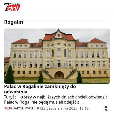
Rogalin
Pałac w Rogalinie zamknięty do
odwołania
Turyści, którzy w najbliższych dniach chcieli odwiedzić
Pałac w Rogalinie będą musieli odejść z
przysłowiowym kwitkiem. Dyrekcja zamknęła muzeum
23 października 2025, 18:12
REDAKCJA TWOJE7DNI
ze wzglądu na... skażoną wodę.