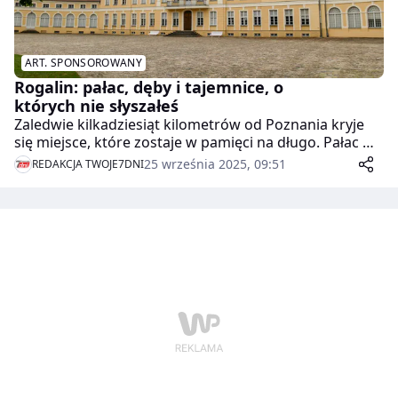
ART. SPONSOROWANY
Rogalin: pałac, dęby i tajemnice, o
których nie słyszałeś
Zaledwie kilkadziesiąt kilometrów od Poznania kryje
się miejsce, które zostaje w pamięci na długo. Pałac w
Rogalinie to nie tylko piękna rezydencja, ale punkt, w
25 września 2025, 09:51
REDAKCJA TWOJE7DNI
którym historia splata się z naturą w spektakularny
sposób.