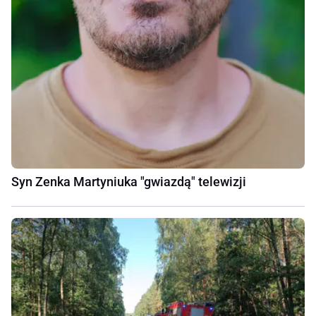
Syn Zenka Martyniuka "gwiazdą" telewizji