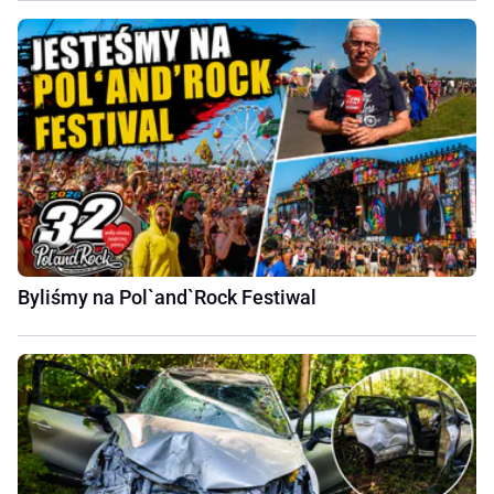
Byliśmy na Pol`and`Rock Festiwal