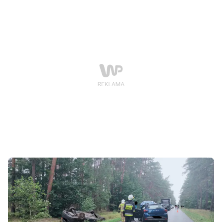
wciąż są bardzo śliskie.