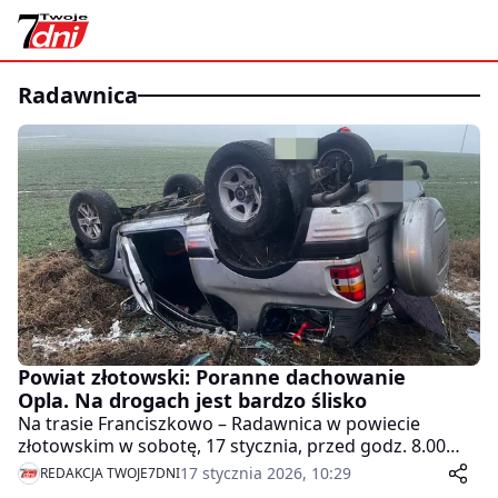
radawnica
Powiat złotowski: Poranne dachowanie
Opla. Na drogach jest bardzo ślisko
Na trasie Franciszkowo – Radawnica w powiecie
złotowskim w sobotę, 17 stycznia, przed godz. 8.00
dachował Opel. Kierowca nie odniósł poważnych
17 stycznia 2026, 10:29
REDAKCJA TWOJE7DNI
obrażeń, jednak policja ostrzega, że drogi w regionie