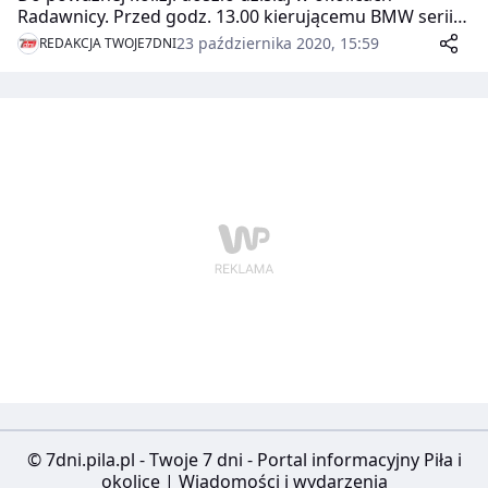
Radawnicy. Przed godz. 13.00 kierującemu BMW serii 5
wyskoczyła leśna zwierzyna.
23 października 2020, 15:59
REDAKCJA TWOJE7DNI
© 7dni.pila.pl - Twoje 7 dni - Portal informacyjny Piła i
okolice | Wiadomości i wydarzenia