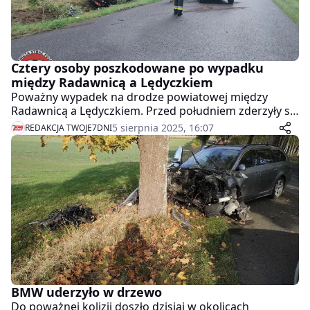
Cztery osoby poszkodowane po wypadku
między Radawnicą a Lędyczkiem
Poważny wypadek na drodze powiatowej między
Radawnicą a Lędyczkiem. Przed południem zderzyły się
tam dwa auta osobowe. Cztery osoby odniosły
5 sierpnia 2025, 16:07
REDAKCJA TWOJE7DNI
obrażenia ciała i zostały przewiezione do szpitala.
BMW uderzyło w drzewo
Do poważnej kolizji doszło dzisiaj w okolicach