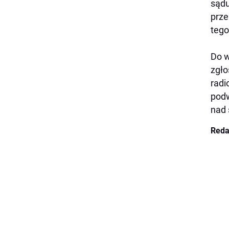
sądu
prze
tego
Do w
zgło
radi
podw
nad 
Reda