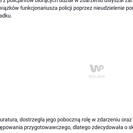
i z policjantów biorących udział w zdarzeniu usłyszał za
iązków funkcjonariusza policji poprzez nieudzielenie
adku.
uratura, dostrzegła jego poboczną rolę w zdarzeniu ora
ępowania przygotowawczego, dlatego zdecydowała o sk