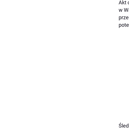
Akt 
w Wa
prze
pote
Śled