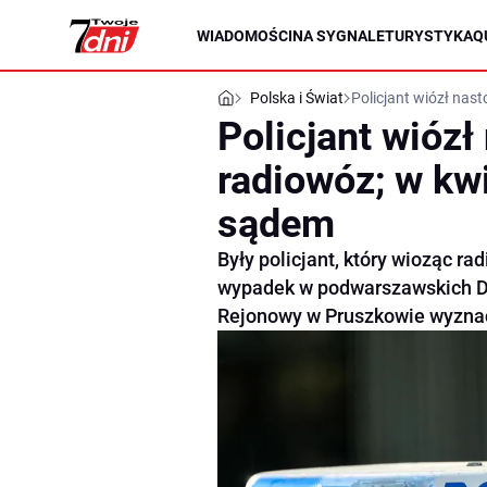
WIADOMOŚCI
NA SYGNALE
TURYSTYKA
Q
Polska i Świat
Policjant wiózł nast
Policjant wiózł 
radiowóz; w kwi
sądem
Były policjant, który wioząc r
wypadek w podwarszawskich D
Rejonowy w Pruszkowie wyznacz