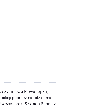
rzez Janusza R. występku,
olicji poprzez nieudzielenie
ówczas prok. Szymon Banna z