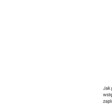
Jak 
wstę
zapl