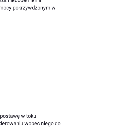
rzut niedopełnienia
 pomocy pokrzywdzonym w
z postawę w toku
ierowaniu wobec niego do