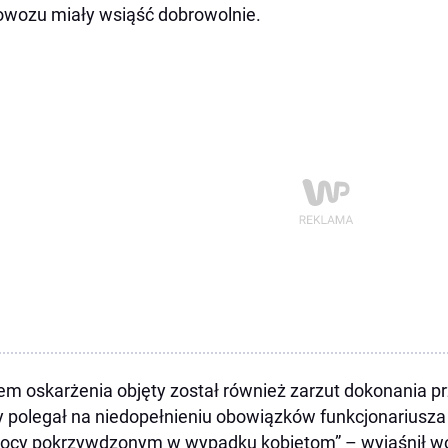
owozu miały wsiąść dobrowolnie.
em oskarżenia objęty został również zarzut dokonania p
y polegał na niedopełnieniu obowiązków funkcjonariusza p
ocy pokrzywdzonym w wypadku kobietom” – wyjaśnił w