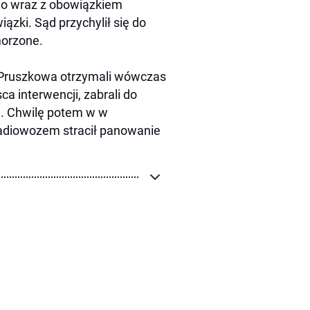
o wraz z obowiązkiem
ązki. Sąd przychylił się do
morzone.
z Pruszkowa otrzymali wówczas
a interwencji, zabrali do
ie. Chwilę potem w w
adiowozem stracił panowanie