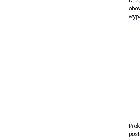
Drug
obow
wyp
Prok
post