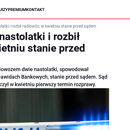
UIZY
PREMIUM
KONTAKT
olatki i rozbił radiowóz; w kwietniu stanie przed sądem
nastolatki i rozbił
etniu stanie przed
adiowozem dwie nastolatki, spowodował
awidach Bankowych, stanie przed sądem. Sąd
ył w kwietniu pierwszy termin rozprawy.