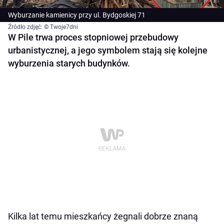
Wyburzanie kamienicy przy ul. Bydgoskiej 71
Źródło zdjęć: © Twoje7dni
W Pile trwa proces stopniowej przebudowy
urbanistycznej, a jego symbolem stają się kolejne
wyburzenia starych budynków.
Kilka lat temu mieszkańcy żegnali dobrze znaną