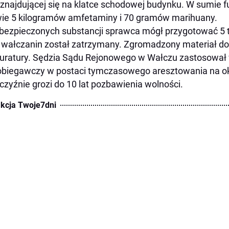
y znajdującej się na klatce schodowej budynku. W sumie 
ie 5 kilogramów amfetaminy i 70 gramów marihuany.
bezpieczonych substancji sprawca mógł przygotować 5 ty
i wałczanin został zatrzymany. Zgromadzony materiał 
uratury. Sędzia Sądu Rejonowego w Wałczu zastosował 
biegawczy w postaci tymczasowego aresztowania na okr
zyźnie grozi do 10 lat pozbawienia wolności.
kcja Twoje7dni