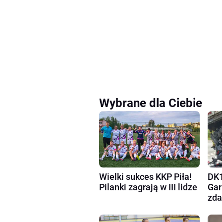
Wybrane dla Ciebie
Wielki sukces KKP Piła!
DK1
Pilanki zagrają w III lidze
Gar
zda