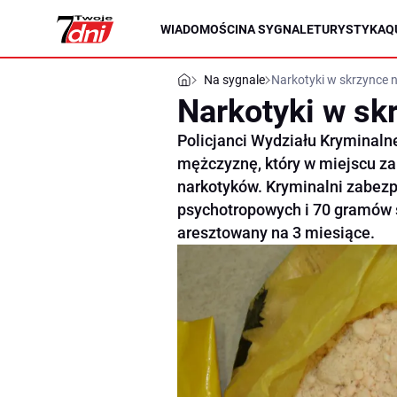
WIADOMOŚCI
NA SYGNALE
TURYSTYKA
Q
Na sygnale
Narkotyki w skrzynce na
Narkotyki w skr
Policjanci Wydziału Kryminaln
mężczyznę, który w miejscu za
narkotyków. Kryminalni zabezp
psychotropowych i 70 gramów 
aresztowany na 3 miesiące.