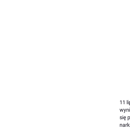
11 l
wyni
się 
nark