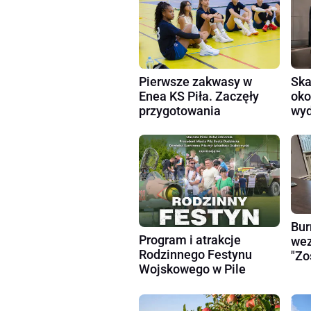
Pierwsze zakwasy w
Ska
Enea KS Piła. Zaczęły
oko
przygotowania
wyd
Bur
Program i atrakcje
wez
Rodzinnego Festynu
"Zo
Wojskowego w Pile