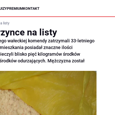
UIZY
PREMIUM
KONTAKT
 listy
zynce na listy
ego wałeckiej komendy zatrzymali 33-letniego
mieszkania posiadał znaczne ilości
ieczyli blisko pięć kilogramów środków
środków odurzających. Mężczyzna został