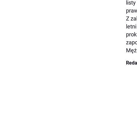
list
praw
Z za
letn
prok
zapo
Mężc
Reda